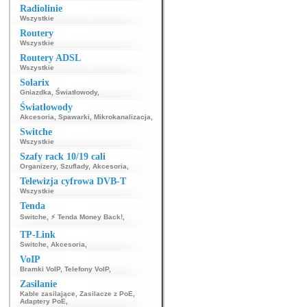
Radiolinie
Wszystkie
Routery
Wszystkie
Routery ADSL
Wszystkie
Solarix
Gniazdka
,
Światłowody
,
Światłowody
Akcesoria
,
Spawarki
,
Mikrokanalizacja
,
Switche
Wszystkie
Szafy rack 10/19 cali
Organizery
,
Szuflady
,
Akcesoria
,
Telewizja cyfrowa DVB-T
Wszystkie
Tenda
Switche
,
⚡ Tenda Money Back!
,
TP-Link
Switche
,
Akcesoria
,
VoIP
Bramki VoIP
,
Telefony VoIP
,
Zasilanie
Kable zasilające
,
Zasilacze z PoE
,
Adaptery PoE
,