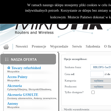
W ramach naszego sklepu stosujemy pliki cookies w celu 
indywidualnych potrzeb. Korzystanie ze sklepu bez zmiany u
końcowym. Możecie Państwo dokonać w ka
Nowości
Promocje
Wyprzedaże
Serwis
Szkolenia
O fi
Opcje szczegółowe:
Szukana fraza:
♻️ Towary refurbished
Wszystkie
Cena
od
:
zł
do
Access Pointy
Wszystkie
Kategoria:
Akcesoria
Producent:
Cybanty/Obejmy
,
Skrzynki/Obudowy
,
Tylko dostępne?
Akcesoria GSM/LTE
Zestawy abonenckie
,
Anteny zewnętrzne
,
Anteny
Wszystkie
Wyniki wyszukiwania: