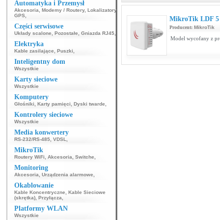
Automatyka i Przemysł
Akcesoria
,
Modemy / Routery
,
Lokalizatory
GPS
,
MikroTik LDF 5
Części serwisowe
Producent:
MikroTik
Układy scalone
,
Pozostałe
,
Gniazda RJ45
,
Model wycofany z pr
Elektryka
Kable zasilające
,
Puszki
,
Inteligentny dom
Wszystkie
Karty sieciowe
Wszystkie
Komputery
Głośniki
,
Karty pamięci
,
Dyski twarde
,
Kontrolery sieciowe
Wszystkie
Media konwertery
RS-232/RS-485
,
VDSL
,
MikroTik
Routery WiFi
,
Akcesoria
,
Switche
,
Monitoring
Akcesoria
,
Urządzenia alarmowe
,
Okablowanie
Kable Koncentryczne
,
Kable Sieciowe
(skrętka)
,
Przyłącza
,
Platformy WLAN
Wszystkie