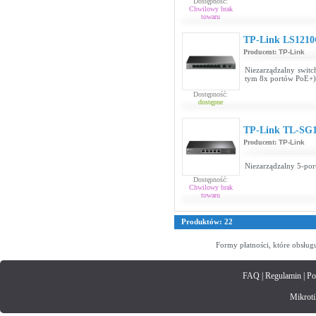
Dostępność:
Chwilowy brak
towaru
TP-Link LS121
Producent:
TP-Link
Niezarządzalny swit
tym 8x portów PoE+) 
Dostępność:
dostępne
TP-Link TL-SG
Producent:
TP-Link
Niezarządzalny 5-por
Dostępność:
Chwilowy brak
towaru
Produktów: 22
Formy płatności, które obsług
FAQ
|
Regulamin
|
Po
Mikrotik