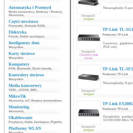
Automatyka i Przemysł
Niezarządzalny 6-por
Media konwertery
,
Modemy / Routery
,
Akcesoria
,
Dostępność:
dostępne
Części serwisowe
Pozostałe
,
Gniazda RJ45
,
TP-Link TL-SG
Elektryka
Producent:
TP-Link
Puszki
,
Kable zasilające
,
Inteligentny dom
5-portowy, gigabito
(PoE-out).
Wszystkie
Dostępność:
Karty sieciowe
Chwilowy brak
Wszystkie
towaru
Komputery
KVM
,
Bluetooth
,
Dyski twarde
,
TP-Link TL-SF
Producent:
TP-Link
Kontrolery sieciowe
Wszystkie
Niezarządzalny 8-por
Media konwertery
VDSL
,
xCOAX
,
BNC
,
Dostępność:
dostępne
MikroTik
Akcesoria
,
IoT
,
Routery przewodowe
,
TP-Link ES208
Monitoring
Producent:
TP-Link
Akcesoria
,
Zarządzalny przełą
Okablowanie
10/100/1000 Mb/s. W
Przyłącza
,
Kable Zasilające
,
Pigtaile
,
Dostępność:
Platformy WLAN
dostępne
Wszystkie