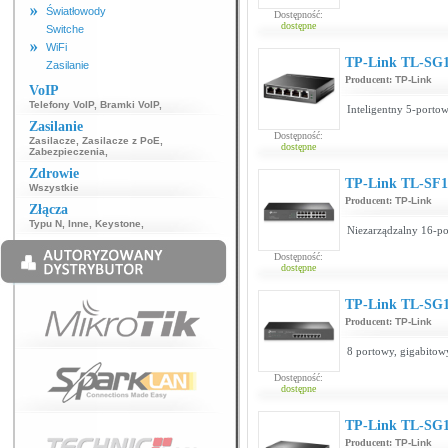
Światłowody
Dostępność:
dostępne
Switche
WiFi
TP-Link TL-SG
Zasilanie
Producent:
TP-Link
VoIP
Telefony VoIP
,
Bramki VoIP
,
Inteligentny 5-porto
Zasilanie
Dostępność:
Zasilacze
,
Zasilacze z PoE
,
dostępne
Zabezpieczenia
,
Zdrowie
TP-Link TL-SF
Wszystkie
Producent:
TP-Link
Złącza
Typu N
,
Inne
,
Keystone
,
Niezarządzalny 16-po
Dostępność:
dostępne
TP-Link TL-SG
Producent:
TP-Link
8 portowy, gigabitow
Dostępność:
dostępne
TP-Link TL-SG
Producent:
TP-Link