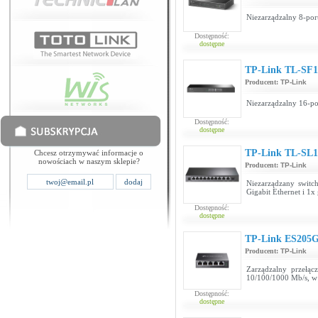
Niezarządzalny 8-por
Dostępność:
dostępne
TP-Link TL-SF1
Producent:
TP-Link
Niezarządzalny 16-po
Dostępność:
dostępne
TP-Link TL-SL1
Chcesz otrzymywać informacje o
nowościach w naszym sklepie?
Producent:
TP-Link
Niezarządzany switc
Gigabit Ethernet i 1
Dostępność:
dostępne
TP-Link ES205
Producent:
TP-Link
Zarządzalny przełą
10/100/1000 Mb/s, w
Dostępność:
dostępne