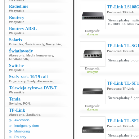
Radiolinie
TP-Link LS108
Wszystkie
Producent:
TP-Link
Routery
Niezarządzalny sw
Wszystkie
10/100/1000 Mb/s P
Routery ADSL
Dostępność:
Wszystkie
dostępne
Solarix
Gniazdka
,
Światłowody
,
Narzędzia
,
TP-Link TL-SG
Światłowody
Producent:
TP-Link
Akcesoria
,
Media konwertery
,
GPON/EPON
,
Niezarządzalny 5-por
Switche
Dostępność:
Wszystkie
dostępne
Szafy rack 10/19 cali
Organizery
,
Szafy
,
Akcesoria
,
TP-Link TL-SF1
Telewizja cyfrowa DVB-T
Producent:
TP-Link
Wszystkie
Niezarządzalny 8-por
Tenda
Switche
,
PON
,
Dostępność:
dostępne
TP-Link
Akcesoria
,
Zasilanie
,
Akcesoria
TP-Link TL-SF1
Inteligentny dom
Producent:
TP-Link
Monitoring
Niezarządzalny 9-por
Routery