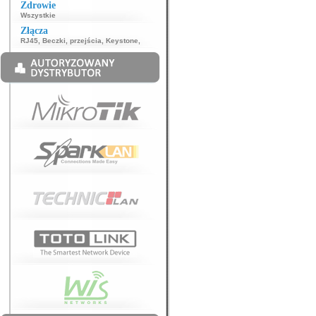
Zdrowie
Wszystkie
Złącza
RJ45
,
Beczki, przejścia
,
Keystone
,