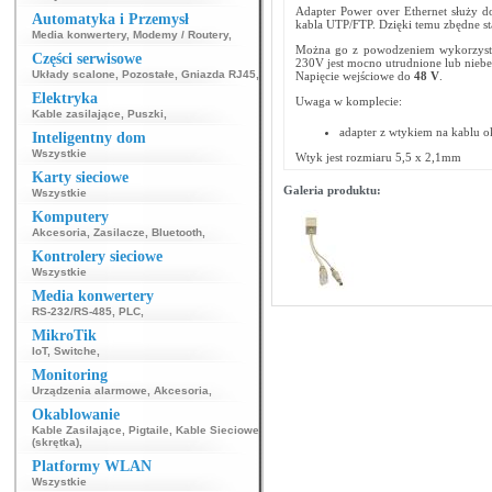
Adapter Power over Ethernet służy d
Automatyka i Przemysł
kabla UTP/FTP. Dzięki temu zbędne sta
Media konwertery
,
Modemy / Routery
,
Można go z powodzeniem wykorzysta
Części serwisowe
230V jest mocno utrudnione lub niebez
Układy scalone
,
Pozostałe
,
Gniazda RJ45
,
Napięcie wejściowe do
48 V
.
Elektryka
Uwaga w komplecie:
Kable zasilające
,
Puszki
,
adapter z wtykiem na kablu o
Inteligentny dom
Wszystkie
Wtyk jest rozmiaru 5,5 x 2,1mm
Karty sieciowe
Galeria produktu:
Wszystkie
Komputery
Akcesoria
,
Zasilacze
,
Bluetooth
,
Kontrolery sieciowe
Wszystkie
Media konwertery
RS-232/RS-485
,
PLC
,
MikroTik
IoT
,
Switche
,
Monitoring
Urządzenia alarmowe
,
Akcesoria
,
Okablowanie
Kable Zasilające
,
Pigtaile
,
Kable Sieciowe
(skrętka)
,
Platformy WLAN
Wszystkie