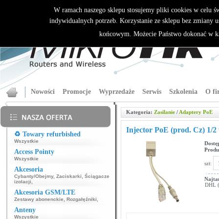
W ramach naszego sklepu stosujemy pliki cookies w celu 
indywidualnych potrzeb. Korzystanie ze sklepu bez zmiany u
końcowym. Możecie Państwo dokonać w ka
Nowości
Promocje
Wyprzedaże
Serwis
Szkolenia
O fi
Kategoria:
Zasilanie
/
Adaptery PoE
Injector PoE (prod. Cz) 1/2
♻️ Towary refurbished
Wszystkie
Dostę
Produ
Access Pointy
Wszystkie
szt:
Akcesoria
Cybanty/Obejmy
,
Zaciskarki
,
Ściągacze
Najta
izolacji
,
DHL (p
Akcesoria GSM/LTE
Zestawy abonenckie
,
Rozgałęźniki
,
Anteny
Wszystkie