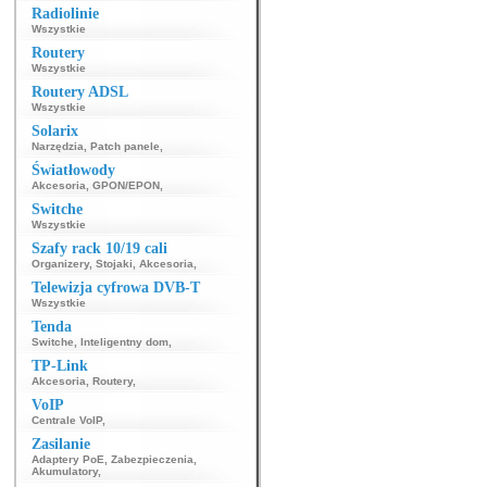
Radiolinie
Wszystkie
Routery
Wszystkie
Routery ADSL
Wszystkie
Solarix
Narzędzia
,
Patch panele
,
Światłowody
Akcesoria
,
GPON/EPON
,
Switche
Wszystkie
Szafy rack 10/19 cali
Organizery
,
Stojaki
,
Akcesoria
,
Telewizja cyfrowa DVB-T
Wszystkie
Tenda
Switche
,
Inteligentny dom
,
TP-Link
Akcesoria
,
Routery
,
VoIP
Centrale VoIP
,
Zasilanie
Adaptery PoE
,
Zabezpieczenia
,
Akumulatory
,