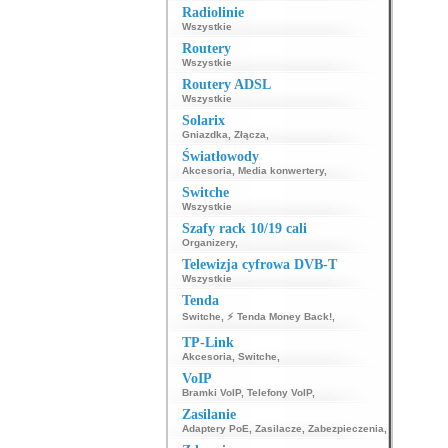
Radiolinie
Wszystkie
Routery
Wszystkie
Routery ADSL
Wszystkie
Solarix
Gniazdka
,
Złącza
,
Światłowody
Akcesoria
,
Media konwertery
,
Switche
Wszystkie
Szafy rack 10/19 cali
Organizery
,
Telewizja cyfrowa DVB-T
Wszystkie
Tenda
Switche
,
⚡ Tenda Money Back!
,
TP-Link
Akcesoria
,
Switche
,
VoIP
Bramki VoIP
,
Telefony VoIP
,
Zasilanie
Adaptery PoE
,
Zasilacze
,
Zabezpieczenia
,