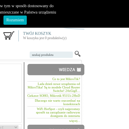
|
nowy klient
logowanie
, w tym w sposób dostosowany do
zamieszczane w Państwa urządzeniu
.
Rozumiem
TWÓJ KOSZYK
W koszyku jest 0 produktów(y)
Co to jest MikroTik?
Lada dzień nowe urządzenia od
MikroTika! Są to modele Cloud Router
Switche! 24xGigE...
Ciekawe SOHO, Mikrotik 951Ui-2HnD
Dlaczego nie warto oszczedzać na
konektorach
WiFi HotSpot - czyli najprostszy
sposób na zarządzanie radiowym
dostępem do internetu
więcej...