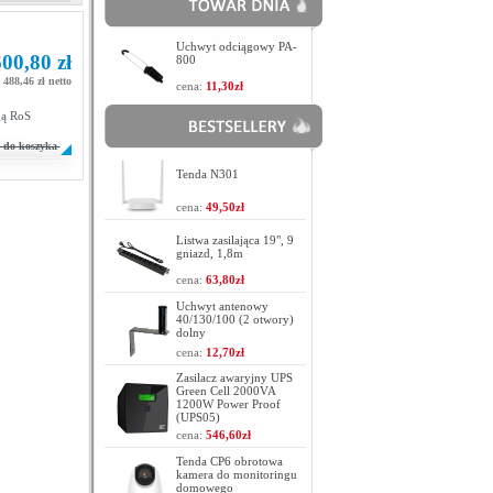
Uchwyt odciągowy PA-
00,80 zł
800
488,46 zł netto
cena:
11,30zł
gą RoS
do koszyka
Tenda N301
cena:
49,50zł
Listwa zasilająca 19", 9
gniazd, 1,8m
cena:
63,80zł
Uchwyt antenowy
40/130/100 (2 otwory)
dolny
cena:
12,70zł
Zasilacz awaryjny UPS
Green Cell 2000VA
1200W Power Proof
(UPS05)
cena:
546,60zł
Tenda CP6 obrotowa
kamera do monitoringu
domowego