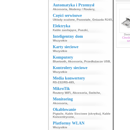
Automatyka i Przemysł
Akcesoria
,
Modemy / Routery
,
Części serwisowe
Układy scalone
,
Pozostałe
,
Gniazda RJ45
,
Elektryka
Kable zasilające
,
Puszki
,
Dost
Inteligentny dom
Chwil
Wszystkie
to
Karty sieciowe
Wszystkie
Komputery
Bluetooth
,
Akcesoria
,
Przedłużacze USB
,
Kontrolery sieciowe
Wszystkie
Media konwertery
RS-232/RS-485
,
MikroTik
Routery WiFi
,
Akcesoria
,
Switche
,
Monitoring
Akcesoria
,
Okablowanie
Pigtaile
,
Kable Sieciowe (skrętka)
,
Kable
Koncentryczne
,
Platformy WLAN
Wszystkie