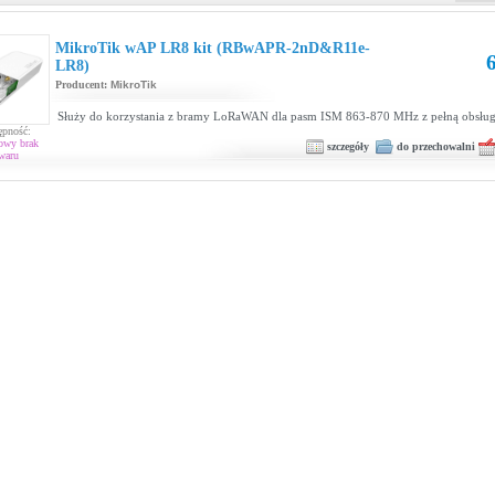
MikroTik wAP LR8 kit (RBwAPR-2nD&R11e-
6
LR8)
Producent:
MikroTik
Służy do korzystania z bramy LoRaWAN dla pasm ISM 863-870 MHz z pełną obsłu
ępność:
owy brak
szczegóły
do przechowalni
waru