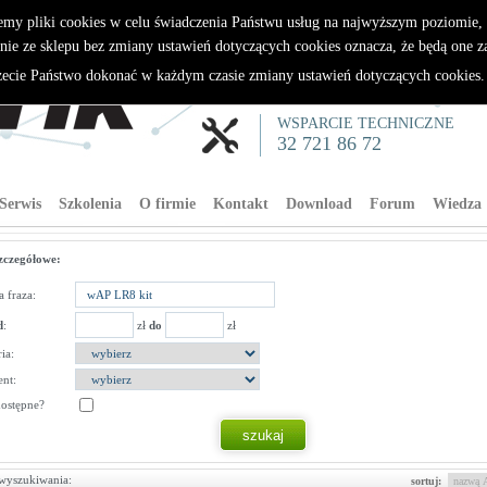
emy pliki cookies w celu świadczenia Państwu usług na najwyższym poziomie
nie ze sklepu bez zmiany ustawień dotyczących cookies oznacza, że będą one 
cie Państwo dokonać w każdym czasie zmiany ustawień dotyczących cookies
WSPARCIE TECHNICZNE
32 721 86 72
Serwis
Szkolenia
O firmie
Kontakt
Download
Forum
Wiedza
zczegółowe:
 fraza:
d
:
zł
do
zł
ia:
nt:
dostępne?
wyszukiwania:
sortuj: