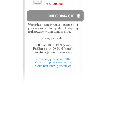
cena:
80,20zł
Wszystkie zamówienia złożone i
potwierdzone do godz. 15-tej są
realizowane w tym samym dniu.
Koszty przesyłki:
DHL:
od 10.65 PLN (netto)
FedEx:
od 14.90 PLN (netto)
Poczta:
zgodnie z cennikiem
Zlokalizuj przesyłkę DHL
Zlokalizuj przesyłkę FedEx
Zlokalizuj Paczkę Pocztową