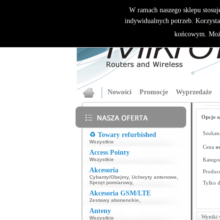
W ramach naszego sklepu stosuj
indywidualnych potrzeb. Korzysta
końcowym. Może
Nowości
Promocje
Wyprzedaże
Opcje s
Szukana
♻️ Towary refurbished
Wszystkie
Cena
o
Access Pointy
Wszystkie
Kategor
Akcesoria
Produce
Cybanty/Obejmy
,
Uchwyty antenowe
,
Sprzęt pomiarowy
,
Tylko 
Akcesoria GSM/LTE
Zestawy abonenckie
,
Anteny
Wyniki 
Wszystkie