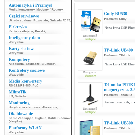
Automatyka i Przemysł
Media konwertery
,
Modemy / Routery
,
Cudy BU530
Części serwisowe
Producent:
Cudy
Układy scalone
,
Pozostałe
,
Gniazda RJ45
,
Elektryka
Nano karta USB Bluet
Kable zasilające
,
Puszki
,
Dostępność:
Inteligentny dom
dostępne
Wszystkie
Karty sieciowe
TP-Link UB400
Wszystkie
Producent:
TP-Link
Komputery
Akcesoria
,
Zasilacze
,
Bluetooth
,
Nano karta USB Bluet
Kontrolery sieciowe
Dostępność:
Wszystkie
dostępne
Media konwertery
Teltonika PR1KR
RS-232/RS-485
,
PLC
,
magnetyczna, 2
MikroTik
Producent:
Teltonika
IoT
,
Switche
,
Antena Bluetooth, m
Monitoring
Urządzenia alarmowe
,
Akcesoria
,
Dostępność:
dostępne
Okablowanie
Kable Zasilające
,
Pigtaile
,
Kable Sieciowe
(skrętka)
,
TP-Link UB500
Platformy WLAN
Producent:
TP-Link
Wszystkie