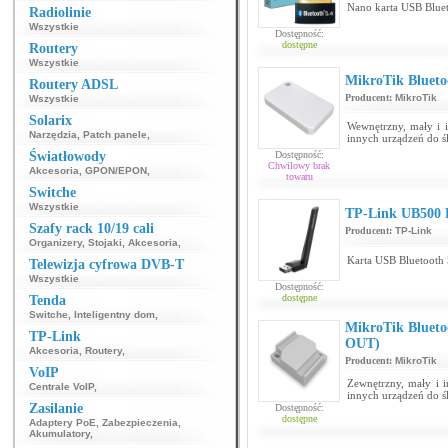
Nano karta USB Bluet
Radiolinie
Wszystkie
Dostępność:
dostępne
Routery
Wszystkie
MikroTik Blueto
Routery ADSL
Producent:
MikroTik
Wszystkie
Solarix
Wewnętrzny, mały i 
Narzędzia
,
Patch panele
,
innych urządzeń do śl
Światłowody
Dostępność:
Chwilowy brak
Akcesoria
,
GPON/EPON
,
towaru
Switche
Wszystkie
TP-Link UB500 
Szafy rack 10/19 cali
Producent:
TP-Link
Organizery
,
Stojaki
,
Akcesoria
,
Karta USB Bluetooth 
Telewizja cyfrowa DVB-T
Wszystkie
Dostępność:
dostępne
Tenda
Switche
,
Inteligentny dom
,
MikroTik Blueto
TP-Link
OUT)
Akcesoria
,
Routery
,
Producent:
MikroTik
VoIP
Zewnętrzny, mały i 
Centrale VoIP
,
innych urządzeń do śl
Zasilanie
Dostępność:
dostępne
Adaptery PoE
,
Zabezpieczenia
,
Akumulatory
,