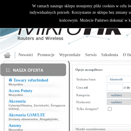
W ramach naszego sklepu stosujemy pliki cookies w celu 
indywidualnych potrzeb. Korzystanie ze sklepu bez zmiany u
końcowym. Możecie Państwo dokonać w ka
Nowości
Promocje
Wyprzedaże
Serwis
Szkolenia
O fi
Opcje szczegółowe:
Szukana fraza:
♻️ Towary refurbished
Wszystkie
Cena
od
:
zł
do
Access Pointy
Wszystkie
Kategoria:
Akcesoria
Producent:
Cybanty/Obejmy
,
Zaciskarki
,
Ściągacze
izolacji
,
Tylko dostępne?
Akcesoria GSM/LTE
Zestawy abonenckie
,
Rozgałęźniki
,
Anteny
Wyniki wyszukiwania:
Wszystkie