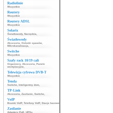
Radiolinie
Wszystkie
Routery
Wszystkie
Routery ADSL
Wszystkie
Solarix
Światłowody
,
Narzędzia
,
Światłowody
Akcesoria
,
Osłonki spawów
,
Mikrokanalizacja
,
Switche
Wszystkie
Szafy rack 10/19 cali
Organizery
,
Akcesoria
,
Panele
wentylacyjne
,
Telewizja cyfrowa DVB-T
Wszystkie
Tenda
Switche
,
Inteligentny dom
,
TP-Link
Akcesoria
,
Zasilanie
,
Switche
,
VoIP
Bramki VoIP
,
Telefony VoIP
,
Stacje bazowe
,
Zasilanie
Adaptery PoE
,
UPSy
,