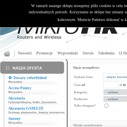
W ramach naszego sklepu stosujemy pliki cookies w celu 
indywidualnych potrzeb. Korzystanie ze sklepu bez zmiany u
końcowym. Możecie Państwo dokonać w ka
Nowości
Promocje
Wyprzedaże
Serwis
Szkolenia
O fi
Opcje szczegółowe:
Szukana fraza:
♻️ Towary refurbished
Wszystkie
Cena
od
:
zł
do
Access Pointy
Wszystkie
Kategoria:
Akcesoria
Producent:
Cybanty/Obejmy
,
Kołki
,
Zaciskarki
,
Tylko dostępne?
Akcesoria GSM/LTE
Zestawy abonenckie
,
Anteny zewnętrzne
,
Anteny
Wszystkie
Wyniki wyszukiwania: