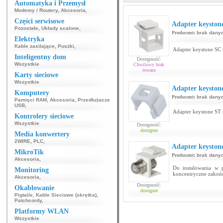
Automatyka i Przemysł
Modemy / Routery
,
Akcesoria
,
Części serwisowe
Adapter keyston
Pozostałe
,
Układy scalone
,
Producent:
brak dany
Elektryka
Kable zasilające
,
Puszki
,
Adapter keystone SC 
Inteligentny dom
Dostępność:
Wszystkie
Chwilowy brak
towaru
Karty sieciowe
Wszystkie
Adapter keyston
Komputery
Producent:
brak dany
Pamięci RAM
,
Akcesoria
,
Przedłużacze
USB
,
Adapter keystone ST 
Kontrolery sieciowe
Wszystkie
Dostępność:
dostępne
Media konwertery
2WIRE
,
PLC
,
Adapter keystone
MikroTik
Producent:
brak dany
Akcesoria
,
Do instalowania w p
Monitoring
koncentryczne zakoń
Akcesoria
,
Dostępność:
Okablowanie
dostępne
Pigtaile
,
Kable Sieciowe (skrętka)
,
Patchcordy
,
Platformy WLAN
Wszystkie