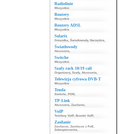
Radiolinie
Wszystkie
Routery
Wszystkie
Routery ADSL
Wszystkie
Solarix
Gniazdka
,
Światłowody
,
Narzędzia
,
Światłowody
Akcesoria
,
Switche
Wszystkie
Szafy rack 10/19 cali
Organizery
,
Szafy
,
Akcesoria
,
Telewizja cyfrowa DVB-T
Wszystkie
Tenda
Switche
,
PON
,
TP-Link
Akcesoria
,
Zasilanie
,
VoIP
Telefony VoIP
,
Bramki VoIP
,
Zasilanie
Zasilacze
,
Zasilacze z PoE
,
Zabezpieczenia
,