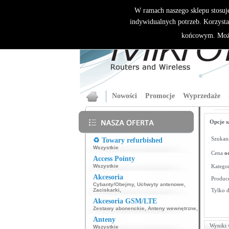
W ramach naszego sklepu stosuj
indywidualnych potrzeb. Korzysta
końcowym. Może
Nowości
Promocje
Wyprzedaże
Opcje s
Szukana
♻️ Towary refurbished
Wszystkie
Cena
o
Access Pointy
Wszystkie
Kategor
Akcesoria
Produce
Cybanty/Obejmy
,
Uchwyty antenowe
,
Zaciskarki
,
Tylko 
Akcesoria GSM/LTE
Zestawy abonenckie
,
Anteny wewnętrzne
,
Anteny
Wyniki 
Wszystkie