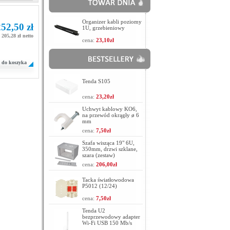
Organizer kabli poziomy
52,50 zł
1U, grzebieniowy
205,28 zł netto
cena:
23,10zł
do koszyka
Tenda S105
cena:
23,20zł
Uchwyt kablowy KO6,
na przewód okrągły ø 6
mm
cena:
7,50zł
Szafa wisząca 19" 6U,
350mm, drzwi szklane,
szara (zestaw)
cena:
206,00zł
Tacka światłowodowa
P5012 (12/24)
cena:
7,50zł
Tenda U2
bezprzewodowy adapter
Wi-Fi USB 150 Mb/s