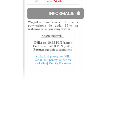
cena:
24,20zł
Wszystkie zamówienia złożone i
potwierdzone do godz. 15-tej są
realizowane w tym samym dniu.
Koszty przesyłki:
DHL:
od 10.65 PLN (netto)
FedEx:
od 14.90 PLN (netto)
Poczta:
zgodnie z cennikiem
Zlokalizuj przesyłkę DHL
Zlokalizuj przesyłkę FedEx
Zlokalizuj Paczkę Pocztową