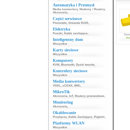
Automatyka i Przemysł
Media konwertery
,
Modemy / Routery
,
Akcesoria
,
Części serwisowe
Pozostałe
,
Gniazda RJ45
,
Elektryka
Puszki
,
Kable zasilające
,
Dost
dos
Inteligentny dom
Wszystkie
Karty sieciowe
Wszystkie
Komputery
KVM
,
Bluetooth
,
Dyski twarde
,
Kontrolery sieciowe
Wszystkie
Media konwertery
VDSL
,
xCOAX
,
BNC
,
MikroTik
Akcesoria
,
IoT
,
Routery przewodowe
,
Monitoring
Akcesoria
,
Okablowanie
Przyłącza
,
Kable Zasilające
,
Pigtaile
,
Platformy WLAN
Wszystkie