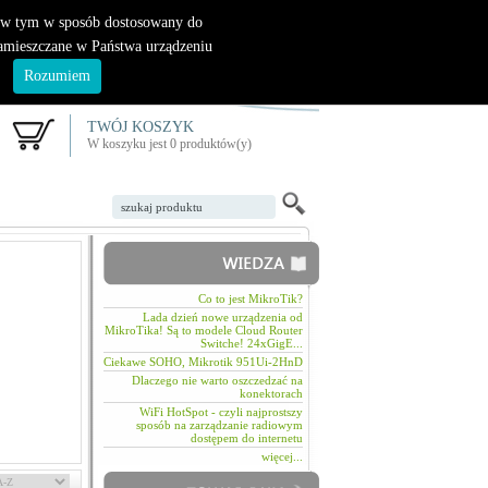
|
nowy klient
logowanie
, w tym w sposób dostosowany do
zamieszczane w Państwa urządzeniu
.
Rozumiem
TWÓJ KOSZYK
W koszyku jest 0 produktów(y)
Co to jest MikroTik?
Lada dzień nowe urządzenia od
MikroTika! Są to modele Cloud Router
Switche! 24xGigE...
Ciekawe SOHO, Mikrotik 951Ui-2HnD
Dlaczego nie warto oszczedzać na
konektorach
WiFi HotSpot - czyli najprostszy
sposób na zarządzanie radiowym
dostępem do internetu
więcej...