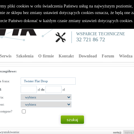
emy pliki cookies w celu świadczenia Państwu usług na najwyższym poziomie
nie ze sklepu bez zmiany ustawień dotyczących cookies oznacza, że będą one 
cie Państwo dokonać w każdym czasie zmiany ustawień dotyczących cookies
WSPARCIE TECHNICZNE
32 721 86 72
Serwis
Szkolenia
O firmie
Kontakt
Download
Forum
Wiedza
zczegółowe:
 fraza:
d
:
zł
do
zł
ia:
nt:
dostępne?
wyszukiwania:
sortuj: