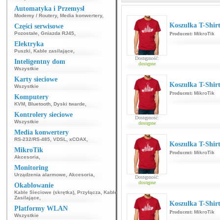
Automatyka i Przemysł
Modemy / Routery
,
Media konwertery
,
Koszulka T-Shir
Części serwisowe
Pozostałe
,
Gniazda RJ45
,
Producent:
MikroTik
Elektryka
Puszki
,
Kable zasilające
,
Dostępność:
Inteligentny dom
dostępne
Wszystkie
Karty sieciowe
Koszulka T-Shi
Wszystkie
Producent:
MikroTik
Komputery
KVM
,
Bluetooth
,
Dyski twarde
,
Kontrolery sieciowe
Dostępność:
Wszystkie
dostępne
Media konwertery
RS-232/RS-485
,
VDSL
,
xCOAX
,
Koszulka T-Shi
MikroTik
Producent:
MikroTik
Akcesoria
,
Monitoring
Urządzenia alarmowe
,
Akcesoria
,
Dostępność:
dostępne
Okablowanie
Kable Sieciowe (skrętka)
,
Przyłącza
,
Kable
Zasilające
,
Koszulka T-Shi
Platformy WLAN
Producent:
MikroTik
Wszystkie