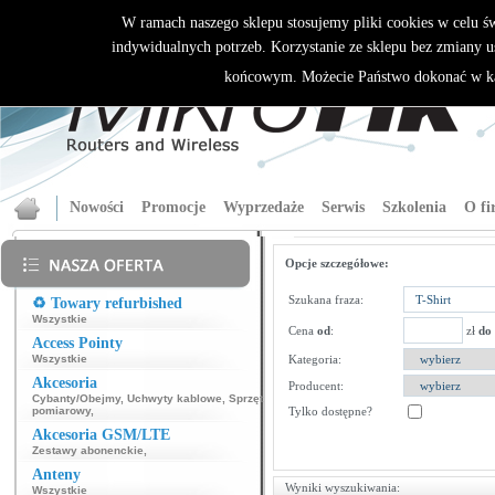
W ramach naszego sklepu stosujemy pliki cookies w celu 
indywidualnych potrzeb. Korzystanie ze sklepu bez zmiany u
końcowym. Możecie Państwo dokonać w ka
Nowości
Promocje
Wyprzedaże
Serwis
Szkolenia
O fi
Opcje szczegółowe:
Szukana fraza:
♻️ Towary refurbished
Wszystkie
Cena
od
:
zł
do
Access Pointy
Wszystkie
Kategoria:
Akcesoria
Producent:
Cybanty/Obejmy
,
Uchwyty kablowe
,
Sprzęt
pomiarowy
,
Tylko dostępne?
Akcesoria GSM/LTE
Zestawy abonenckie
,
Anteny
Wyniki wyszukiwania:
Wszystkie