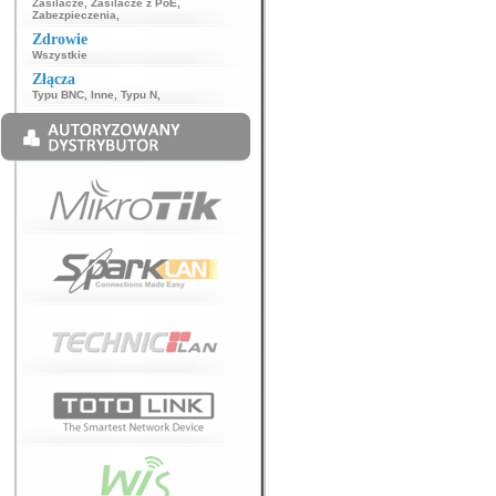
Zasilacze
,
Zasilacze z PoE
,
Zabezpieczenia
,
Zdrowie
Wszystkie
Złącza
Typu BNC
,
Inne
,
Typu N
,