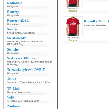
Radiolinie
Wszystkie
Dostępność:
dostępne
Routery
Wszystkie
Routery ADSL
Koszulka T-Shir
Wszystkie
Producent:
MikroTik
Solarix
Światłowody
,
Gniazdka
,
Światłowody
Dostępność:
dostępne
Akcesoria
,
Media konwertery
,
GPON/EPON
,
Switche
Wszystkie
Szafy rack 10/19 cali
Organizery
,
Panele dystrybucji napięć
,
Uchwyty
,
Telewizja cyfrowa DVB-T
Wszystkie
Tenda
Switche
,
⚡ Tenda Money Back!
,
PON
,
TP-Link
Switche
,
Akcesoria
,
VoIP
Telefony VoIP
,
Bramki VoIP
,
Zasilanie