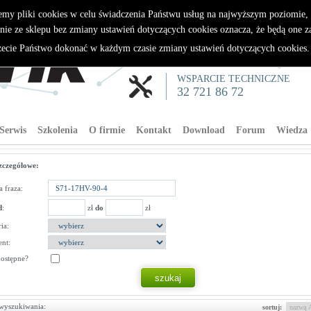
emy pliki cookies w celu świadczenia Państwu usług na najwyższym poziomie
nie ze sklepu bez zmiany ustawień dotyczących cookies oznacza, że będą one 
cie Państwo dokonać w każdym czasie zmiany ustawień dotyczących cookies
WSPARCIE TECHNICZNE
32 721 86 72
Serwis
Szkolenia
O firmie
Kontakt
Download
Forum
Wiedza
zczegółowe:
 fraza:
d
:
zł
do
zł
ia:
nt:
dostępne?
wyszukiwania:
sortuj: