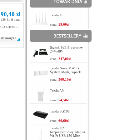
390,40 zł
Tenda F6
 130,41 zł netto
cena:
59,60zł
ema złączami
do koszyka
Switch PoE 8-portowy
24V/48V
cena:
247,00zł
Tenda Nova MW5G
System Mesh, 3-pack
cena:
308,10zł
Tenda A9
cena:
54,50zł
Tenda SG108
cena:
60,60zł
Tenda U2
bezprzewodowy adapter
Wi-Fi USB 150 Mb/s