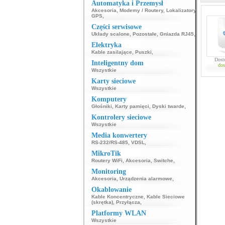
Automatyka i Przemysł
Akcesoria
,
Modemy / Routery
,
Lokalizatory
GPS
,
Części serwisowe
Układy scalone
,
Pozostałe
,
Gniazda RJ45
,
Elektryka
Kable zasilające
,
Puszki
,
Dost
Inteligentny dom
dos
Wszystkie
Karty sieciowe
Wszystkie
Komputery
Głośniki
,
Karty pamięci
,
Dyski twarde
,
Kontrolery sieciowe
Wszystkie
Media konwertery
RS-232/RS-485
,
VDSL
,
MikroTik
Routery WiFi
,
Akcesoria
,
Switche
,
Monitoring
Akcesoria
,
Urządzenia alarmowe
,
Okablowanie
Kable Koncentryczne
,
Kable Sieciowe
(skrętka)
,
Przyłącza
,
Platformy WLAN
Wszystkie