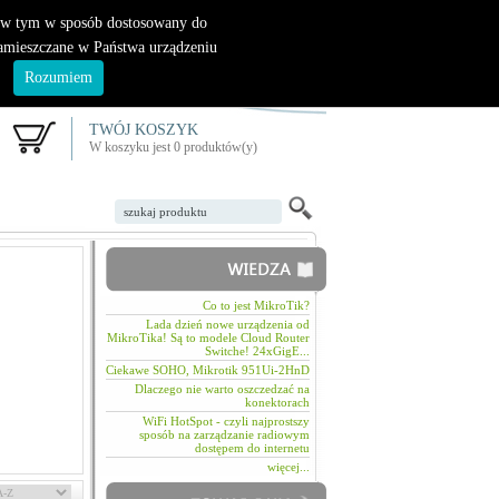
|
nowy klient
logowanie
, w tym w sposób dostosowany do
zamieszczane w Państwa urządzeniu
.
Rozumiem
TWÓJ KOSZYK
W koszyku jest 0 produktów(y)
Co to jest MikroTik?
Lada dzień nowe urządzenia od
MikroTika! Są to modele Cloud Router
Switche! 24xGigE...
Ciekawe SOHO, Mikrotik 951Ui-2HnD
Dlaczego nie warto oszczedzać na
konektorach
WiFi HotSpot - czyli najprostszy
sposób na zarządzanie radiowym
dostępem do internetu
więcej...