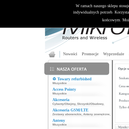
W ramach naszego sklepu stosuj
indywidualnych potrzeb. Korzysta
końcowym. Może
Nowości
Promocje
Wyprzedaże
Opcje s
Szukana
♻️ Towary refurbished
Wszystkie
Cena
o
Access Pointy
Wszystkie
Kategor
Akcesoria
Produce
Cybanty/Obejmy
,
Skrzynki/Obudowy
,
Tylko 
Akcesoria GSM/LTE
Zestawy abonenckie
,
Anteny zewnętrzne
,
Anteny
Wszystkie
Wyniki 