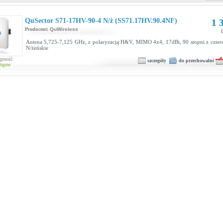
QuSector S71-17HV-90-4 N/ż (SS71.17HV.90.4NF)
1 
Producent:
QuWireless
1
Antena 5,725-7,125 GHz, z polaryzacją H&V, MIMO 4x4, 17dBi, 90 stopni z czter
N/żeńskie
ępność:
szczegóły
do przechowalni
tępne