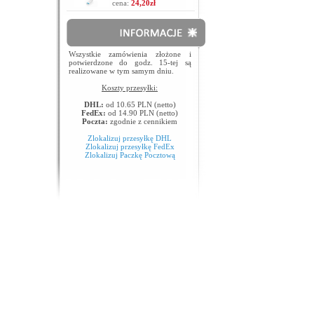
cena:
24,20zł
Wszystkie zamówienia złożone i
potwierdzone do godz. 15-tej są
realizowane w tym samym dniu.
Koszty przesyłki:
DHL:
od 10.65 PLN (netto)
FedEx:
od 14.90 PLN (netto)
Poczta:
zgodnie z cennikiem
Zlokalizuj przesyłkę DHL
Zlokalizuj przesyłkę FedEx
Zlokalizuj Paczkę Pocztową