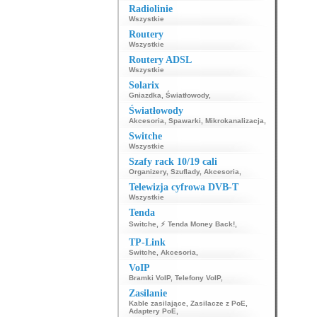
Radiolinie
Wszystkie
Routery
Wszystkie
Routery ADSL
Wszystkie
Solarix
Gniazdka
,
Światłowody
,
Światłowody
Akcesoria
,
Spawarki
,
Mikrokanalizacja
,
Switche
Wszystkie
Szafy rack 10/19 cali
Organizery
,
Szuflady
,
Akcesoria
,
Telewizja cyfrowa DVB-T
Wszystkie
Tenda
Switche
,
⚡ Tenda Money Back!
,
TP-Link
Switche
,
Akcesoria
,
VoIP
Bramki VoIP
,
Telefony VoIP
,
Zasilanie
Kable zasilające
,
Zasilacze z PoE
,
Adaptery PoE
,