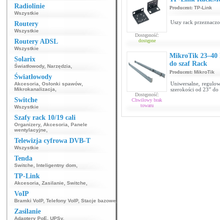
Radiolinie
Producent:
TP-Link
Wszystkie
Uszy rack przeznaczo
Routery
Wszystkie
Dostępność:
Routery ADSL
dostępne
Wszystkie
MikroTik 23–40 
Solarix
do szaf Rack
Światłowody
,
Narzędzia
,
Producent:
MikroTik
Światłowody
Uniwersalne, regulo
Akcesoria
,
Osłonki spawów
,
Mikrokanalizacja
,
szerokości od 23” do
Dostępność:
Switche
Chwilowy brak
towaru
Wszystkie
Szafy rack 10/19 cali
Organizery
,
Akcesoria
,
Panele
wentylacyjne
,
Telewizja cyfrowa DVB-T
Wszystkie
Tenda
Switche
,
Inteligentny dom
,
TP-Link
Akcesoria
,
Zasilanie
,
Switche
,
VoIP
Bramki VoIP
,
Telefony VoIP
,
Stacje bazowe
,
Zasilanie
Adaptery PoE
,
UPSy
,