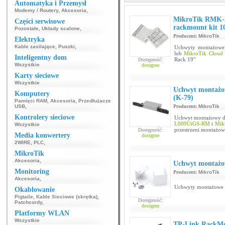
Automatyka i Przemysł
Modemy / Routery
,
Akcesoria
,
MikroTik RMK-2
Części serwisowe
rackmount kit 1
Pozostałe
,
Układy scalone
,
Producent:
MikroTik
Elektryka
Kable zasilające
,
Puszki
,
Uchwyty montażowe
lub
MikroTik Cloud
Inteligentny dom
Rack 19"
Dostępność:
Wszystkie
dostępne
Karty sieciowe
Wszystkie
Uchwyt montażo
Komputery
(K-79)
Pamięci RAM
,
Akcesoria
,
Przedłużacze
USB
,
Producent:
MikroTik
Kontrolery sieciowe
Uchwyt montażowy 
L009UiGS-RM
i
Mik
Wszystkie
przestrzeni montażow
Dostępność:
Media konwertery
dostępne
2WIRE
,
PLC
,
MikroTik
Akcesoria
,
Uchwyt montażo
Monitoring
Producent:
MikroTik
Akcesoria
,
Uchwyty montażowe d
Okablowanie
Pigtaile
,
Kable Sieciowe (skrętka)
,
Dostępność:
Patchcordy
,
dostępne
Platformy WLAN
Wszystkie
TP-Link RackMo