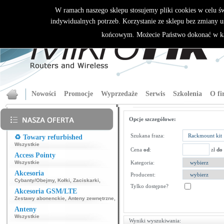
W ramach naszego sklepu stosujemy pliki cookies w celu 
indywidualnych potrzeb. Korzystanie ze sklepu bez zmiany u
końcowym. Możecie Państwo dokonać w ka
Nowości
Promocje
Wyprzedaże
Serwis
Szkolenia
O fi
Opcje szczegółowe:
Szukana fraza:
♻️ Towary refurbished
Wszystkie
Cena
od
:
zł
do
Access Pointy
Wszystkie
Kategoria:
Akcesoria
Producent:
Cybanty/Obejmy
,
Kołki
,
Zaciskarki
,
Tylko dostępne?
Akcesoria GSM/LTE
Zestawy abonenckie
,
Anteny zewnętrzne
,
Anteny
Wszystkie
Wyniki wyszukiwania: