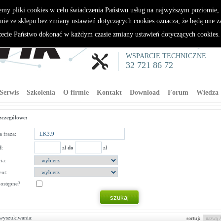
emy pliki cookies w celu świadczenia Państwu usług na najwyższym poziomie
nie ze sklepu bez zmiany ustawień dotyczących cookies oznacza, że będą one 
cie Państwo dokonać w każdym czasie zmiany ustawień dotyczących cookies
WSPARCIE TECHNICZNE
32 721 86 72
Serwis
Szkolenia
O firmie
Kontakt
Download
Forum
Wiedza
zczegółowe:
 fraza:
d
:
zł
do
zł
ia:
nt:
dostępne?
wyszukiwania:
sortuj: