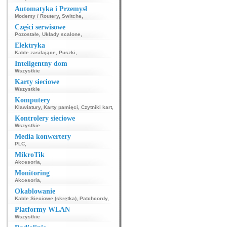
Automatyka i Przemysł
Modemy / Routery
,
Switche
,
Części serwisowe
Pozostałe
,
Układy scalone
,
Elektryka
Kable zasilające
,
Puszki
,
Inteligentny dom
Wszystkie
Karty sieciowe
Wszystkie
Komputery
Klawiatury
,
Karty pamięci
,
Czytniki kart
,
Kontrolery sieciowe
Wszystkie
Media konwertery
PLC
,
MikroTik
Akcesoria
,
Monitoring
Akcesoria
,
Okablowanie
Kable Sieciowe (skrętka)
,
Patchcordy
,
Platformy WLAN
Wszystkie