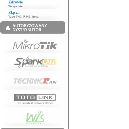
Zdrowie
Wszystkie
Złącza
Typu TNC
,
RJ45
,
Inne
,