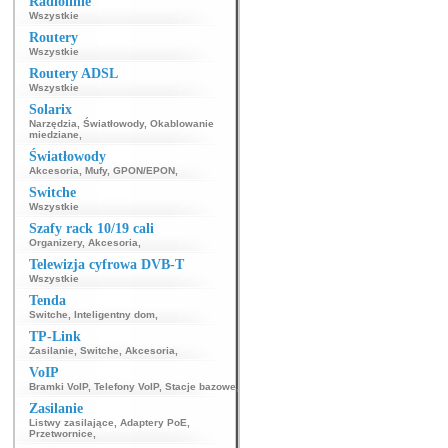
Radiolinie
Wszystkie
Routery
Wszystkie
Routery ADSL
Wszystkie
Solarix
Narzędzia
,
Światłowody
,
Okablowanie
miedziane
,
Światłowody
Akcesoria
,
Mufy
,
GPON/EPON
,
Switche
Wszystkie
Szafy rack 10/19 cali
Organizery
,
Akcesoria
,
Telewizja cyfrowa DVB-T
Wszystkie
Tenda
Switche
,
Inteligentny dom
,
TP-Link
Zasilanie
,
Switche
,
Akcesoria
,
VoIP
Bramki VoIP
,
Telefony VoIP
,
Stacje bazowe
,
Zasilanie
Listwy zasilające
,
Adaptery PoE
,
Przetwornice
,