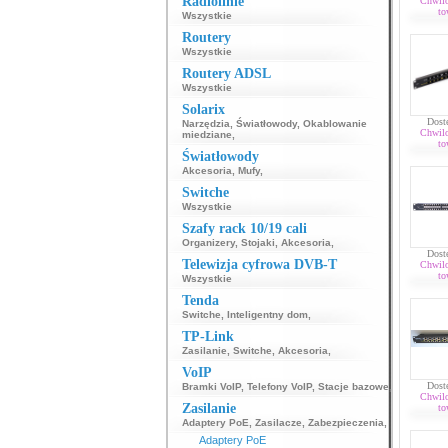
Radiolinie
Chwil
to
Wszystkie
Routery
Wszystkie
Routery ADSL
Wszystkie
Solarix
Dost
Narzędzia
,
Światłowody
,
Okablowanie
Chwil
miedziane
,
to
Światłowody
Akcesoria
,
Mufy
,
Switche
Wszystkie
Szafy rack 10/19 cali
Organizery
,
Stojaki
,
Akcesoria
,
Dost
Telewizja cyfrowa DVB-T
Chwil
to
Wszystkie
Tenda
Switche
,
Inteligentny dom
,
TP-Link
Zasilanie
,
Switche
,
Akcesoria
,
VoIP
Dost
Bramki VoIP
,
Telefony VoIP
,
Stacje bazowe
,
Chwil
Zasilanie
to
Adaptery PoE
,
Zasilacze
,
Zabezpieczenia
,
Adaptery PoE