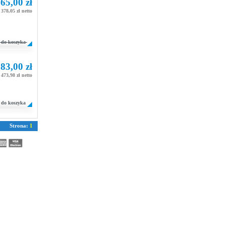
65,00 zł
378,05 zł netto
do koszyka
83,00 zł
473,98 zł netto
do koszyka
Strona:
1