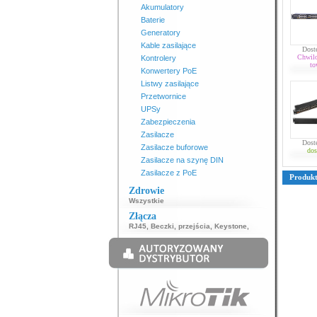
Akumulatory
Baterie
Generatory
Kable zasilające
Dost
Chwil
Kontrolery
to
Konwertery PoE
Listwy zasilające
Przetwornice
UPSy
Zabezpieczenia
Zasilacze
Dost
Zasilacze buforowe
dos
Zasilacze na szynę DIN
Zasilacze z PoE
Produk
Zdrowie
Wszystkie
Złącza
RJ45
,
Beczki, przejścia
,
Keystone
,