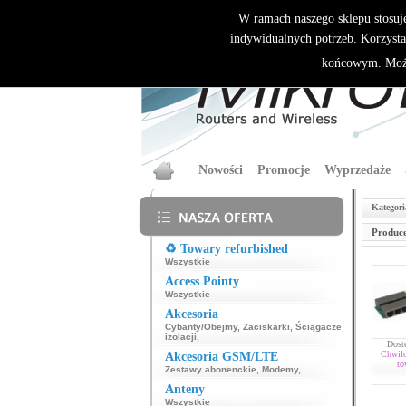
W ramach naszego sklepu stosuj
indywidualnych potrzeb. Korzysta
końcowym. Może
Nowości
Promocje
Wyprzedaże
Kategori
Produce
♻️ Towary refurbished
Wszystkie
Access Pointy
Wszystkie
Akcesoria
Cybanty/Obejmy
,
Zaciskarki
,
Ściągacze
izolacji
,
Dost
Chwil
Akcesoria GSM/LTE
to
Zestawy abonenckie
,
Modemy
,
Anteny
Wszystkie