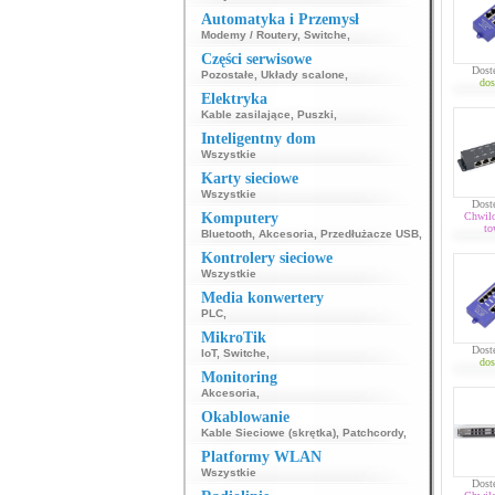
Automatyka i Przemysł
Modemy / Routery
,
Switche
,
Części serwisowe
Dost
Pozostałe
,
Układy scalone
,
dos
Elektryka
Kable zasilające
,
Puszki
,
Inteligentny dom
Wszystkie
Karty sieciowe
Wszystkie
Dost
Komputery
Chwil
to
Bluetooth
,
Akcesoria
,
Przedłużacze USB
,
Kontrolery sieciowe
Wszystkie
Media konwertery
PLC
,
MikroTik
Dost
IoT
,
Switche
,
dos
Monitoring
Akcesoria
,
Okablowanie
Kable Sieciowe (skrętka)
,
Patchcordy
,
Platformy WLAN
Wszystkie
Dost