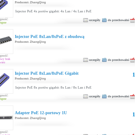
Producent:
ZhangQing
Injector PoE 4x portów gigabit: 4x Lan / 4x Lan i PoE
ępność:
szczegóły
do przechowalni
tępne
Injector PoE 8xLan/8xPoE z obudową
Producent:
ZhangQing
ępność:
owy brak
szczegóły
do przechowalni
waru
Injector PoE 8xLan/8xPoE Gigabit
1
Producent:
ZhangQing
Injector PoE 8x portów gigabit: 8x Lan / 8x Lan i PoE
ępność:
szczegóły
do przechowalni
tępne
Adapter PoE 12-portowy 1U
1
Producent:
ZhangQing
ępność: