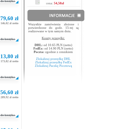
do koszyka
cena:
54,50zł
79,60 zł
146,02 zł netto
Wszystkie zamówienia złożone i
potwierdzone do godz. 15-tej są
realizowane w tym samym dniu.
Koszty przesyłki:
do koszyka
DHL:
od 10.65 PLN (netto)
FedEx:
od 14.90 PLN (netto)
Poczta:
zgodnie z cennikiem
13,80 zł
Zlokalizuj przesyłkę DHL
173,82 zł netto
Zlokalizuj przesyłkę FedEx
Zlokalizuj Paczkę Pocztową
do koszyka
56,60 zł
289,92 zł netto
do koszyka