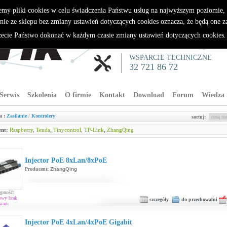
emy pliki cookies w celu świadczenia Państwu usług na najwyższym poziomie
nie ze sklepu bez zmiany ustawień dotyczących cookies oznacza, że będą one 
cie Państwo dokonać w każdym czasie zmiany ustawień dotyczących cookies
WSPARCIE TECHNICZNE
32 721 86 72
Serwis
Szkolenia
O firmie
Kontakt
Download
Forum
Wiedza
a :
Zasilanie
/
Kontrolery
sortuj:
nt:
Raspberry
,
Tenda
,
Tinycontrol
,
TP-Link
,
ZhangQing
Injector PoE 8xLan/8xPoE
Producent:
ZhangQing
ępność:
owy brak
szczegóły
do przechowalni
waru
Injector PoE 4xLan/4xPoE Gigabit