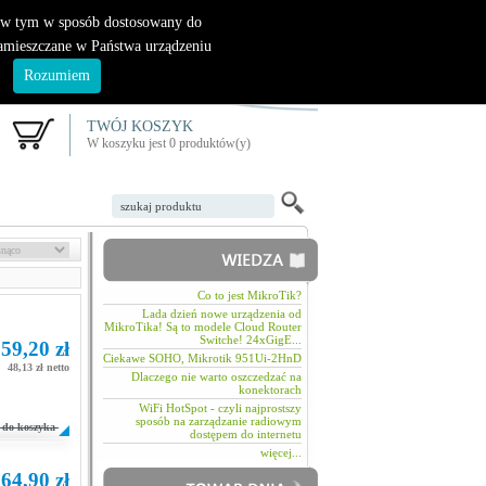
|
nowy klient
logowanie
, w tym w sposób dostosowany do
zamieszczane w Państwa urządzeniu
.
Rozumiem
TWÓJ KOSZYK
W koszyku jest 0 produktów(y)
Co to jest MikroTik?
Lada dzień nowe urządzenia od
MikroTika! Są to modele Cloud Router
Switche! 24xGigE...
59,20 zł
Ciekawe SOHO, Mikrotik 951Ui-2HnD
48,13 zł netto
Dlaczego nie warto oszczedzać na
konektorach
WiFi HotSpot - czyli najprostszy
sposób na zarządzanie radiowym
do koszyka
dostępem do internetu
więcej...
64,90 zł