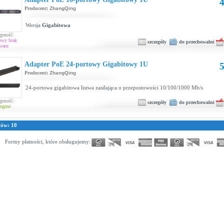
4
Producent:
ZhangQing
Wersja
Gigabitowa
ępność:
owy brak
szczegóły
do przechowalni
waru
Adapter PoE 24-portowy Gigabitowy 1U
5
Producent:
ZhangQing
24-portowa gigabitowa listwa zasilająca o przepustowości 10/100/1000 Mb/s
ępność:
szczegóły
do przechowalni
tępne
tów: 10
Formy płatności, które obsługujemy: