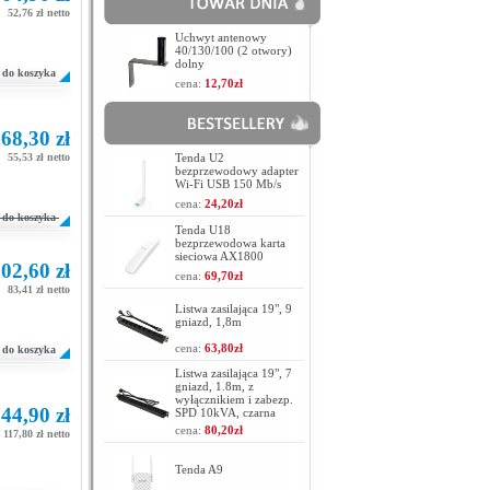
52,76 zł netto
Uchwyt antenowy
40/130/100 (2 otwory)
dolny
do koszyka
cena:
12,70zł
68,30 zł
55,53 zł netto
Tenda U2
bezprzewodowy adapter
Wi-Fi USB 150 Mb/s
cena:
24,20zł
do koszyka
Tenda U18
bezprzewodowa karta
sieciowa AX1800
02,60 zł
cena:
69,70zł
83,41 zł netto
Listwa zasilająca 19", 9
gniazd, 1,8m
cena:
63,80zł
do koszyka
Listwa zasilająca 19", 7
gniazd, 1.8m, z
wyłącznikiem i zabezp.
44,90 zł
SPD 10kVA, czarna
cena:
80,20zł
117,80 zł netto
Tenda A9