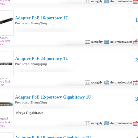
owy brak
szczegóły
do przechowalni
waru
Adapter PoE 16-portowy 1U
1
Producent:
ZhangQing
ępność:
owy brak
szczegóły
do przechowalni
waru
Adapter PoE 24-portowy 1U
2
Producent:
ZhangQing
ępność:
owy brak
szczegóły
do przechowalni
waru
Adapter PoE 12-portowy Gigabitowy 1U
3
Producent:
ZhangQing
Wersja
Gigabitowa
ępność:
owy brak
szczegóły
do przechowalni
waru
Adapter PoE 16-portowy Gigabitowy 1U