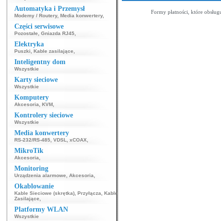
Automatyka i Przemysł
Formy płatności, które obsług
Modemy / Routery
,
Media konwertery
,
Części serwisowe
Pozostałe
,
Gniazda RJ45
,
Elektryka
Puszki
,
Kable zasilające
,
Inteligentny dom
Wszystkie
Karty sieciowe
Wszystkie
Komputery
Akcesoria
,
KVM
,
Kontrolery sieciowe
Wszystkie
Media konwertery
RS-232/RS-485
,
VDSL
,
xCOAX
,
MikroTik
Akcesoria
,
Monitoring
Urządzenia alarmowe
,
Akcesoria
,
Okablowanie
Kable Sieciowe (skrętka)
,
Przyłącza
,
Kable
Zasilające
,
Platformy WLAN
Wszystkie