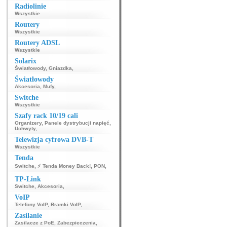
Radiolinie
Wszystkie
Routery
Wszystkie
Routery ADSL
Wszystkie
Solarix
Światłowody
,
Gniazdka
,
Światłowody
Akcesoria
,
Mufy
,
Switche
Wszystkie
Szafy rack 10/19 cali
Organizery
,
Panele dystrybucji napięć
,
Uchwyty
,
Telewizja cyfrowa DVB-T
Wszystkie
Tenda
Switche
,
⚡ Tenda Money Back!
,
PON
,
TP-Link
Switche
,
Akcesoria
,
VoIP
Telefony VoIP
,
Bramki VoIP
,
Zasilanie
Zasilacze z PoE
,
Zabezpieczenia
,