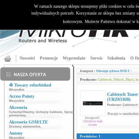
W ramach naszego sklepu stosujemy pliki cookies w celu 
indywidualnych potrzeb. Korzystanie ze sklepu bez zmiany u
końcowym. Możecie Państwo dokonać w ka
Nowości
Promocje
Wyprzedaże
Serwis
Szkolenia
O fi
Kategoria :
Telewizja cyfrowa DVB-T
/
Producent:
Cabletech
,
Delock
,
Dipol
,
In
♻️ Towary refurbished
Wszystkie
Cabletech Tune
Access Pointy
(URZ0336B)
Wszystkie
Producent:
Cabletech
Akcesoria
Cybanty/Obejmy
,
Uchwyty kablowe
,
Sprzęt
Pracuje w standard
pomiarowy
,
Dostępność:
Chwilowy brak
Akcesoria GSM/LTE
towaru
Zestawy abonenckie
,
Anteny
Produktów: 1
Wszystkie