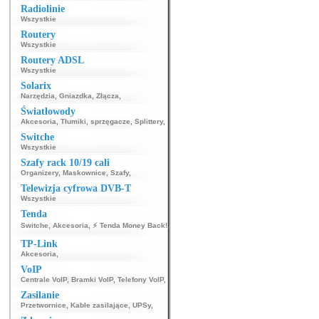
Radiolinie
Wszystkie
Routery
Wszystkie
Routery ADSL
Wszystkie
Solarix
Narzędzia
,
Gniazdka
,
Złącza
,
Światłowody
Akcesoria
,
Tłumiki, sprzęgacze
,
Splittery
,
Switche
Wszystkie
Szafy rack 10/19 cali
Organizery
,
Maskownice
,
Szafy
,
Telewizja cyfrowa DVB-T
Wszystkie
Tenda
Switche
,
Akcesoria
,
⚡ Tenda Money Back!
,
TP-Link
Akcesoria
,
VoIP
Centrale VoIP
,
Bramki VoIP
,
Telefony VoIP
,
Zasilanie
Przetwornice
,
Kable zasilające
,
UPSy
,