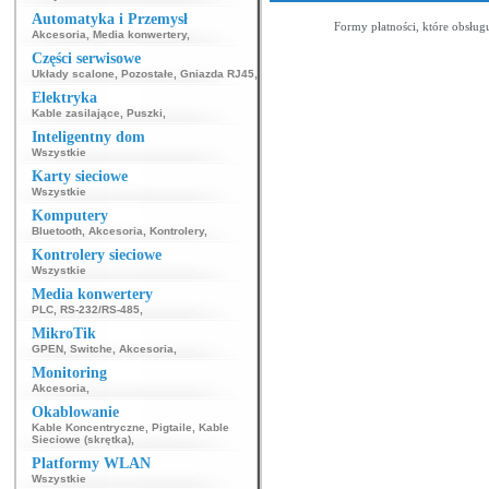
Automatyka i Przemysł
Formy płatności, które obsług
Akcesoria
,
Media konwertery
,
Części serwisowe
Układy scalone
,
Pozostałe
,
Gniazda RJ45
,
Elektryka
Kable zasilające
,
Puszki
,
Inteligentny dom
Wszystkie
Karty sieciowe
Wszystkie
Komputery
Bluetooth
,
Akcesoria
,
Kontrolery
,
Kontrolery sieciowe
Wszystkie
Media konwertery
PLC
,
RS-232/RS-485
,
MikroTik
GPEN
,
Switche
,
Akcesoria
,
Monitoring
Akcesoria
,
Okablowanie
Kable Koncentryczne
,
Pigtaile
,
Kable
Sieciowe (skrętka)
,
Platformy WLAN
Wszystkie