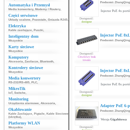
Producent:
ZhangQing
Automatyka i Przemysł
Media konwertery
,
Modemy / Routery
,
Injector PoE 4x portó
Części serwisowe
Dostępność:
Układy scalone
,
Pozostałe
,
Gniazda RJ45
,
dostępne
Elektryka
Kable zasilające
,
Puszki
,
Injector PoE 8x
Inteligentny dom
Producent:
ZhangQing
Wszystkie
Karty sieciowe
Wszystkie
Dostępność:
Komputery
Chwilowy brak
towaru
Akcesoria
,
Zasilacze
,
Bluetooth
,
Kontrolery sieciowe
Injector PoE 8x
Wszystkie
Producent:
ZhangQing
Media konwertery
RS-232/RS-485
,
PLC
,
Injector PoE 8x portó
MikroTik
Dostępność:
IoT
,
Switche
,
dostępne
Monitoring
Urządzenia alarmowe
,
Akcesoria
,
Adapter PoE 6-p
Okablowanie
Producent:
ZhangQing
Kable Zasilające
,
Pigtaile
,
Kable Sieciowe
(skrętka)
,
Wersja
Gigabitowa
Platformy WLAN
Dostępność:
Wszystkie