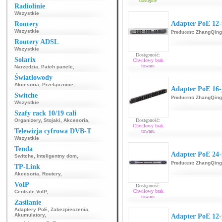
dostępne
Radiolinie
Wszystkie
Adapter PoE 12
Routery
Wszystkie
Producent:
ZhangQing
Routery ADSL
Wszystkie
Dostępność:
Solarix
Chwilowy brak
towaru
Narzędzia
,
Patch panele
,
Światłowody
Akcesoria
,
Przełącznice
,
Adapter PoE 16
Switche
Producent:
ZhangQing
Wszystkie
Szafy rack 10/19 cali
Organizery
,
Stojaki
,
Akcesoria
,
Dostępność:
Chwilowy brak
Telewizja cyfrowa DVB-T
towaru
Wszystkie
Tenda
Adapter PoE 24
Switche
,
Inteligentny dom
,
Producent:
ZhangQing
TP-Link
Akcesoria
,
Routery
,
VoIP
Dostępność:
Chwilowy brak
Centrale VoIP
,
towaru
Zasilanie
Adaptery PoE
,
Zabezpieczenia
,
Akumulatory
,
Adapter PoE 12-