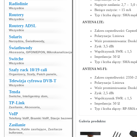
Radiolinie
Napięcie zasilania: 2,7 – 5,0
Wszystkie
Bieżące zużycie: < 15 mA
Routery
Typ i liczba złączy: SMA męs
Wszystkie
ANTENA LTE:
Routery ADSL
Wszystkie
Zakres częstotliwości: Częs
Polaryzacja: Liniowa
Solarix
Wzór promieniowania: Dookó
Narzędzia
,
Światłowody
,
Zysk: 3,5 dBi
Światłowody
Współczynnik SWR: ≤ 1,5
Akcesoria
,
GPON/EPON
,
Mikrokanalizacja
,
Impedancja: 50 Ω
Switche
Typ i liczba złączy: SMA męs
Wszystkie
ANTENA WI-FI:
Szafy rack 10/19 cali
Organizery
,
Szafy
,
Patch panele
,
Zakres częstotliwości: 2350
Telewizja cyfrowa DVB-T
Polaryzacja: Liniowa
Wszystkie
Wzór promieniowania: Dookó
Tenda
Zysk: 2,5 dBi
Switche
,
Inteligentny dom
,
Współczynnik SWR: ≤ 1,5
TP-Link
Impedancja: 50 Ω
Zasilanie
,
Akcesoria
,
Typ i liczba złączy: RP-SMA 
VoIP
Telefony VoIP
,
Bramki VoIP
,
Stacje bazowe
,
Galeria produktu:
Zasilanie
Baterie
,
Kable zasilające
,
Zasilacze
buforowe
,