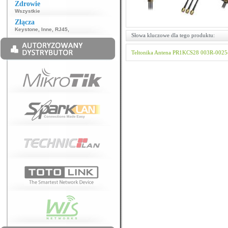
Zdrowie
Wszystkie
Złącza
Keystone
,
Inne
,
RJ45
,
Słowa kluczowe dla tego produktu:
Teltonika
Antena
PR1KCS28
003R-0025