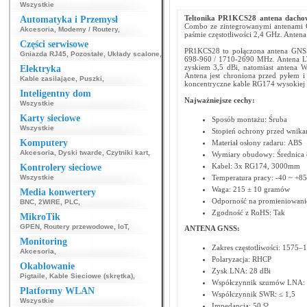
Wszystkie
Teltonika PR1KCS28 antena dach
Automatyka i Przemysł
Combo ze zintegrowanymi antenami G
Akcesoria
,
Modemy / Routery
,
paśmie częstotliwości 2,4 GHz. Ante
Części serwisowe
PR1KCS28 to połączona antena GNSS
Gniazda RJ45
,
Pozostałe
,
Układy scalone
,
698-960 / 1710-2690 MHz. Antena LTE
zyskiem 3,5 dBi, natomiast antena W
Elektryka
Antena jest chroniona przed pyłem 
Kable zasilające
,
Puszki
,
koncentryczne kable RG174 wysokiej c
Inteligentny dom
Najważniejsze cechy:
Wszystkie
Karty sieciowe
Sposób montażu: Śruba
Wszystkie
Stopień ochrony przed wnikan
Komputery
Materiał osłony radaru: ABS
Akcesoria
,
Dyski twarde
,
Czytniki kart
,
Wymiary obudowy: Średnica 
Kabel: 3x RG174, 3000mm
Kontrolery sieciowe
Wszystkie
Temperatura pracy: -40 ~ +85
Waga: 215 ± 10 gramów
Media konwertery
Odporność na promieniowani
BNC
,
2WIRE
,
PLC
,
Zgodność z RoHS: Tak
MikroTik
GPEN
,
Routery przewodowe
,
IoT
,
ANTENA GNSS:
Monitoring
Zakres częstotliwości: 1575
Akcesoria
,
Polaryzacja: RHCP
Okablowanie
Zysk LNA: 28 dBi
Pigtaile
,
Kable Sieciowe (skrętka)
,
Współczynnik szumów LNA: 
Platformy WLAN
Współczynnik SWR: ≤ 1,5
Wszystkie
Impedancja: 50 Ω