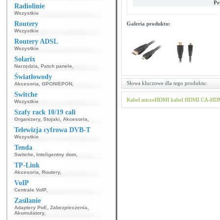
Pr
Radiolinie
Wszystkie
Routery
Galeria produktu:
Wszystkie
Routery ADSL
Wszystkie
Solarix
Narzędzia
,
Patch panele
,
Światłowody
Słowa kluczowe dla tego produktu:
Akcesoria
,
GPON/EPON
,
Switche
Kabel microHDMI
kabel HDMI
CA-HDM
Wszystkie
Szafy rack 10/19 cali
Organizery
,
Stojaki
,
Akcesoria
,
Telewizja cyfrowa DVB-T
Wszystkie
Tenda
Switche
,
Inteligentny dom
,
TP-Link
Akcesoria
,
Routery
,
VoIP
Centrale VoIP
,
Zasilanie
Adaptery PoE
,
Zabezpieczenia
,
Akumulatory
,