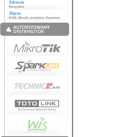
Zdrowie
Wszystkie
Złącza
RJ45
,
Beczki, przejścia
,
Keystone
,