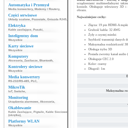
urządzeniami multimedialnymi takim
Automatyka i Przemysł
konsole. Obsługuje telewizory 3D i
Media konwertery
,
Modemy / Routery
,
obrazu.
Części serwisowe
Najważniejsze cechy:
Układy scalone
,
Pozostałe
,
Gniazda RJ45
,
Złącza: 19 pin HDMI-A męsk
Elektryka
Kable zasilające
,
Puszki
,
Grubość kabla: 32 AWG
Żyły z czystej miedzi
Inteligentny dom
Szybkość transmisji danych d
Wszystkie
Maksymalna rozdzielczość 3
Karty sieciowe
Obsługa trybu 3D
Wszystkie
Posiada zwrotny kanał audio
Komputery
Obsługuje CEC 2.0
Akcesoria
,
Zasilacze
,
Bluetooth
,
Kolor: czarny
Kontrolery sieciowe
Długość: 1m
Wszystkie
D
Media konwertery
RS-232/RS-485
,
PLC
,
MikroTik
Maksymalna roz
IoT
,
Switche
,
Monitoring
Urządzenia alarmowe
,
Akcesoria
,
Okablowanie
Kable Zasilające
,
Pigtaile
,
Kable Sieciowe
(skrętka)
,
Platformy WLAN
Wszystkie