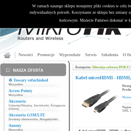
W ramach naszego sklepu stosujemy pliki cookies w celu 
indywidualnych potrzeb. Korzystanie ze sklepu bez zmiany u
końcowym. Możecie Państwo dokonać w ka
Nowości
Promocje
Wyprzedaże
Serwis
Szkolenia
O fi
Kategoria:
Telewizja cyfrowa DVB-T
/
Kabel microHDMI - HDMI,
♻️ Towary refurbished
Wszystkie
Dostę
Produ
Access Pointy
Wszystkie
Może
Akcesoria
Cybanty/Obejmy
,
Zaciskarki
,
Ściągacze
Najta
izolacji
,
DHL (p
Akcesoria GSM/LTE
Zestawy abonenckie
,
Rozgałęźniki
,
Anteny
Wszystkie
Kabel microHDMI - HDMI, o długo