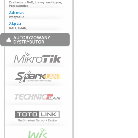
Zasilacze z PoE
,
Listwy zasilające
,
Przetwornice
,
Zdrowie
Wszystkie
Złącza
RJ11
,
RJ45
,