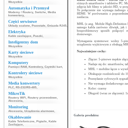
Wszystkie
różnych smartfonów i tabletów PC. Mo
zdjęcia lub filmy w jakości HD, w p
Automatyka i Przemysł
To połączenie nie wymaga żadnego d
Modemy / Routery
,
Switche
,
Media
HDMI. W porównaniu z poprzednim a
konwertery
,
zasilacza.
Części serwisowe
MHL (z ang. Mobile High-Definition L
Układy scalone
,
Pozostałe
,
Gniazda RJ45
,
samego kabla zarówno dźwięk, jak i
bezproblemowy sposób połączyć sw
Elektryka
domowego.
Kable zasilające
,
Puszki
,
Wymagania systemowe: wolny 5-pi
Inteligentny dom
urządzeniu wyjściowym z obsługą M
Wszystkie
Najważniejsze cechy:
Karty sieciowe
Wszystkie
Złącze: 5-pinowe męskie zł
Komputery
Nadaje się do: smartfonów, ta
Pamięci RAM
,
Kontrolery
,
Czytniki kart
,
MHL = mobilne łącze o wysoki
Kontrolery sieciowe
Obsługuje rozdzielczość do 
Wszystkie
Przesyłanie cyfrowych sygna
Media konwertery
Nie wymaga dodatkowego zas
PLC
,
RS-232/RS-485
,
Kolor: czarny
MikroTik
Długość (wraz ze złączem): 
Routery WiFi
,
Routery przewodowe
,
Akcesoria
,
Monitoring
Akcesoria
,
Urządzenia alarmowe
,
Galeria produktu:
Okablowanie
Kable Telefoniczne
,
Pigtaile
,
Kable
Zasilające
,