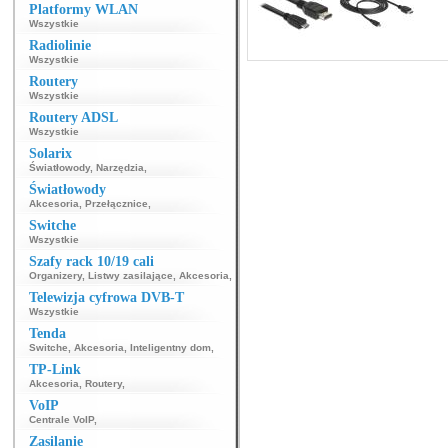
Platformy WLAN
Wszystkie
Radiolinie
Wszystkie
Routery
Wszystkie
Routery ADSL
Wszystkie
Solarix
Światłowody
,
Narzędzia
,
Światłowody
Akcesoria
,
Przełącznice
,
Switche
Wszystkie
Szafy rack 10/19 cali
Organizery
,
Listwy zasilające
,
Akcesoria
,
Telewizja cyfrowa DVB-T
Wszystkie
Tenda
Switche
,
Akcesoria
,
Inteligentny dom
,
TP-Link
Akcesoria
,
Routery
,
VoIP
Centrale VoIP
,
Zasilanie