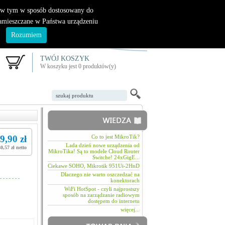
|
nowy klient
logowanie
, w tym w sposób dostosowany do
zamieszczane w Państwa urządzeniu
.
Rozumiem
TWÓJ KOSZYK
W koszyku jest 0 produktów(y)
9,90 zł
Co to jest MikroTik?
Lada dzień nowe urządzenia od
40,57 zł netto
MikroTika! Są to modele Cloud Router
Switche! 24xGigE...
Ciekawe SOHO, Mikrotik 951Ui-2HnD
Dlaczego nie warto oszczedzać na
konektorach
WiFi HotSpot - czyli najprostszy
sposób na zarządzanie radiowym
dostępem do internetu
więcej...