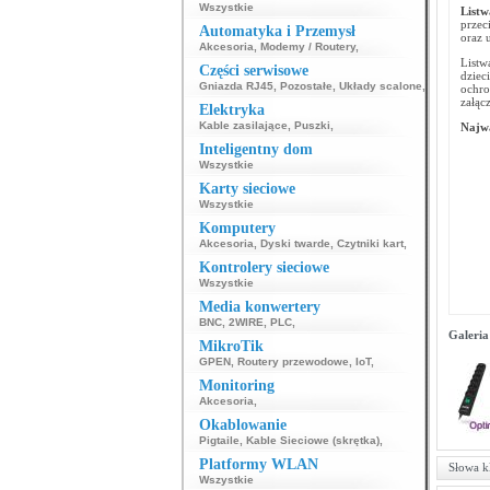
Wszystkie
List
przec
Automatyka i Przemysł
oraz 
Akcesoria
,
Modemy / Routery
,
Listw
Części serwisowe
dziec
Gniazda RJ45
,
Pozostałe
,
Układy scalone
,
ochro
załąc
Elektryka
Kable zasilające
,
Puszki
,
Najwa
Inteligentny dom
Wszystkie
Karty sieciowe
Wszystkie
Komputery
Akcesoria
,
Dyski twarde
,
Czytniki kart
,
Kontrolery sieciowe
Wszystkie
Media konwertery
BNC
,
2WIRE
,
PLC
,
Galeria
MikroTik
GPEN
,
Routery przewodowe
,
IoT
,
Monitoring
Akcesoria
,
Okablowanie
Pigtaile
,
Kable Sieciowe (skrętka)
,
Platformy WLAN
Słowa k
Wszystkie