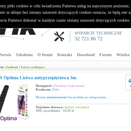
emy pliki cookies w celu świadczenia Państwu usług na najwyższym poziomie
nie ze sklepu bez zmiany ustawień dotyczących cookies oznacza, że będą one 
cie Państwo dokonać w każdym czasie zmiany ustawień dotyczących cookies
WSPARCIE TECHNICZNE
32 721 86 72
Serwis
Szkolenia
O firmie
Kontakt
Download
Forum
Wiedza
ria:
Zasilanie
/
Listwy zasilające
 Optima Listwa antyprzepięciowa 3m
4
Dostępność:
Chwilowy brak towaru
Ever
Producent:
Możesz
zarezerwować
ten produkt po zalogowaniu.
Najtańsza dostawa:
(
pokaż wszystkie
)
DHL (przedpłata) - 18,00 zł