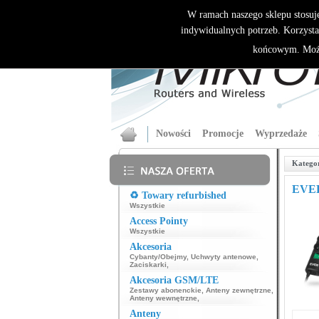
W ramach naszego sklepu stosuj
indywidualnych potrzeb. Korzysta
końcowym. Może
Nowości
Promocje
Wyprzedaże
Katego
EVER
♻️ Towary refurbished
Wszystkie
Access Pointy
Wszystkie
Akcesoria
Cybanty/Obejmy
,
Uchwyty antenowe
,
Zaciskarki
,
Akcesoria GSM/LTE
Zestawy abonenckie
,
Anteny zewnętrzne
,
Anteny wewnętrzne
,
Anteny