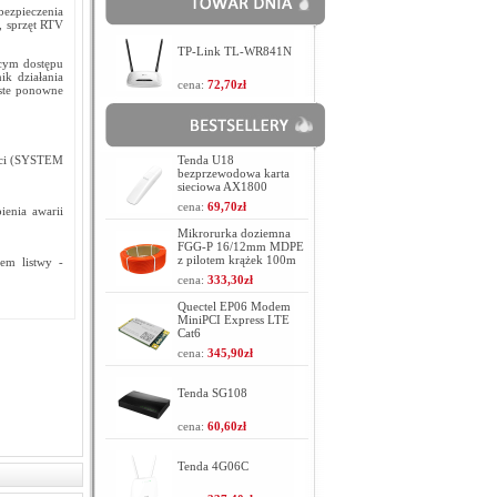
zpieczenia
, sprzęt RTV
TP-Link TL-WR841N
ącym dostępu
k działania
cena:
72,70zł
oste ponowne
ieci (SYSTEM
Tenda U18
bezprzewodowa karta
sieciowa AX1800
cena:
69,70zł
ienia awarii
Mikrorurka doziemna
FGG-P 16/12mm MDPE
z pilotem krążek 100m
em listwy -
cena:
333,30zł
Quectel EP06 Modem
MiniPCI Express LTE
Cat6
cena:
345,90zł
Tenda SG108
cena:
60,60zł
Tenda 4G06C