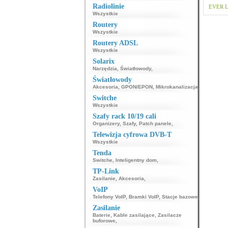
Radiolinie
EVER
L
Wszystkie
Routery
Wszystkie
Routery ADSL
Wszystkie
Solarix
Narzędzia
,
Światłowody
,
Światłowody
Akcesoria
,
GPON/EPON
,
Mikrokanalizacja
,
Switche
Wszystkie
Szafy rack 10/19 cali
Organizery
,
Szafy
,
Patch panele
,
Telewizja cyfrowa DVB-T
Wszystkie
Tenda
Switche
,
Inteligentny dom
,
TP-Link
Zasilanie
,
Akcesoria
,
VoIP
Telefony VoIP
,
Bramki VoIP
,
Stacje bazowe
,
Zasilanie
Baterie
,
Kable zasilające
,
Zasilacze
buforowe
,