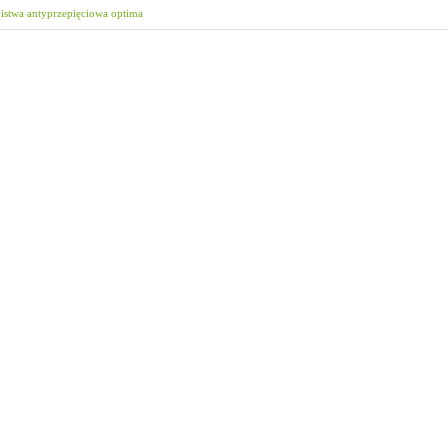
istwa antyprzepięciowa optima