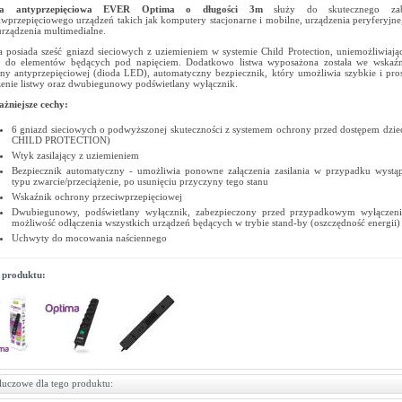
wa antyprzepięciowa EVER Optima o długości 3m
służy do skutecznego zabe
iwprzepięciowego urządzeń takich jak komputery stacjonarne i mobilne, urządzenia peryferyjne
urządzenia multimedialne.
a posiada sześć gniazd sieciowych z uziemieniem w systemie Child Protection, uniemożliwiaj
i do elementów będących pod napięciem. Dodatkowo listwa wyposażona została we wskaźni
ny antyprzepięciowej (dioda LED), automatyczny bezpiecznik, który umożliwia szybkie i pr
zenie listwy oraz dwubiegunowy podświetlany wyłącznik.
żniejsze cechy:
6 gniazd sieciowych o podwyższonej skuteczności z systemem ochrony przed dostępem dz
CHILD PROTECTION)
Wtyk zasilający z uziemieniem
Bezpiecznik automatyczny - umożliwia ponowne załączenia zasilania w przypadku wystąp
typu zwarcie/przeciążenie, po usunięciu przyczyny tego stanu
Wskaźnik ochrony przeciwprzepięciowej
Dwubiegunowy, podświetlany wyłącznik, zabezpieczony przed przypadkowym wyłączeni
możliwość odłączenia wszystkich urządzeń będących w trybie stand-by (oszczędność energii)
Uchwyty do mocowania naściennego
 produktu:
luczowe dla tego produktu: