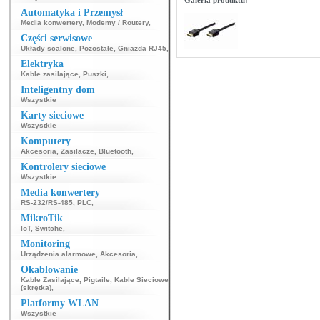
Galeria produktu:
Automatyka i Przemysł
Media konwertery
,
Modemy / Routery
,
Części serwisowe
Układy scalone
,
Pozostałe
,
Gniazda RJ45
,
Elektryka
Kable zasilające
,
Puszki
,
Inteligentny dom
Wszystkie
Karty sieciowe
Wszystkie
Komputery
Akcesoria
,
Zasilacze
,
Bluetooth
,
Kontrolery sieciowe
Wszystkie
Media konwertery
RS-232/RS-485
,
PLC
,
MikroTik
IoT
,
Switche
,
Monitoring
Urządzenia alarmowe
,
Akcesoria
,
Okablowanie
Kable Zasilające
,
Pigtaile
,
Kable Sieciowe
(skrętka)
,
Platformy WLAN
Wszystkie