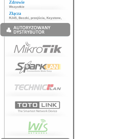
Zdrowie
Wszystkie
Złącza
RJ45
,
Beczki, przejścia
,
Keystone
,