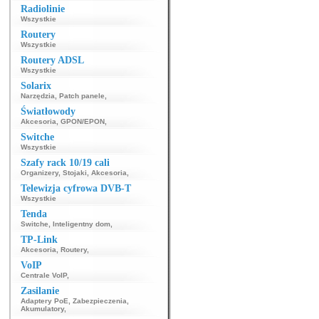
Radiolinie
Wszystkie
Routery
Wszystkie
Routery ADSL
Wszystkie
Solarix
Narzędzia
,
Patch panele
,
Światłowody
Akcesoria
,
GPON/EPON
,
Switche
Wszystkie
Szafy rack 10/19 cali
Organizery
,
Stojaki
,
Akcesoria
,
Telewizja cyfrowa DVB-T
Wszystkie
Tenda
Switche
,
Inteligentny dom
,
TP-Link
Akcesoria
,
Routery
,
VoIP
Centrale VoIP
,
Zasilanie
Adaptery PoE
,
Zabezpieczenia
,
Akumulatory
,