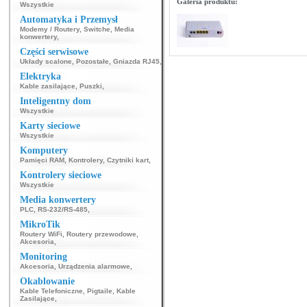
Galeria produktu:
Wszystkie
Automatyka i Przemysł
Modemy / Routery
,
Switche
,
Media
konwertery
,
Części serwisowe
Układy scalone
,
Pozostałe
,
Gniazda RJ45
,
Elektryka
Kable zasilające
,
Puszki
,
Inteligentny dom
Wszystkie
Karty sieciowe
Wszystkie
Komputery
Pamięci RAM
,
Kontrolery
,
Czytniki kart
,
Kontrolery sieciowe
Wszystkie
Media konwertery
PLC
,
RS-232/RS-485
,
MikroTik
Routery WiFi
,
Routery przewodowe
,
Akcesoria
,
Monitoring
Akcesoria
,
Urządzenia alarmowe
,
Okablowanie
Kable Telefoniczne
,
Pigtaile
,
Kable
Zasilające
,