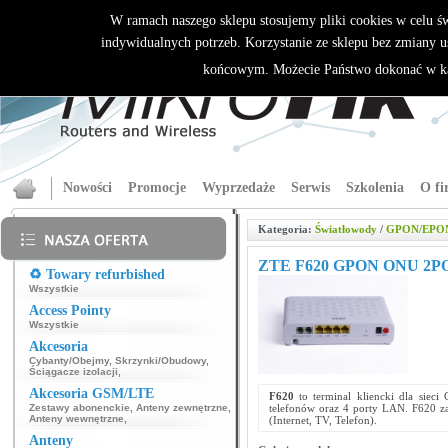
W ramach naszego sklepu stosujemy pliki cookies w celu 
indywidualnych potrzeb. Korzystanie ze sklepu bez zmiany u
końcowym. Możecie Państwo dokonać w ka
Nowości
Promocje
Wyprzedaże
Serwis
Szkolenia
O fi
Kategoria:
Światłowody
/
GPON/EPO
ZTE F620 GPON ONU 2P
♻️ Towary refurbished
Wszystkie
Access Pointy
Wszystkie
Akcesoria
Cybanty/Obejmy
,
Skrzynki/Obudowy
,
Ściągacze izolacji
,
Akcesoria GSM/LTE
F620
to terminal kliencki dla sie
Zestawy abonenckie
,
Anteny zewnętrzne
,
telefonów oraz 4 porty LAN. F620 za
Anteny wewnętrzne
,
(Internet, TV, Telefon).
Anteny