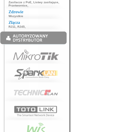
Zasilacze z PoE
,
Listwy zasilające
,
Przetwornice
,
Zdrowie
Wszystkie
Złącza
RJ11
,
RJ45
,