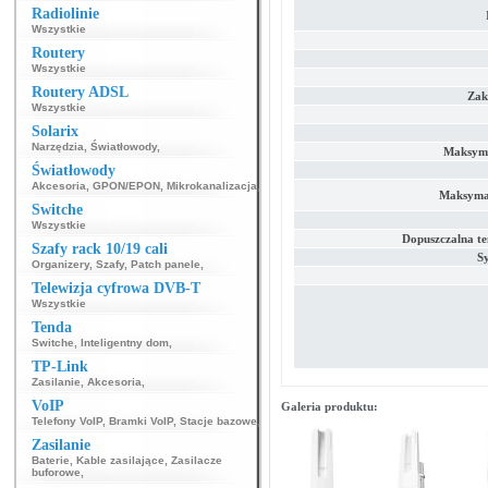
Radiolinie
Wszystkie
Routery
Wszystkie
Routery ADSL
Zakr
Wszystkie
Solarix
Narzędzia
,
Światłowody
,
Maksyma
Światłowody
Akcesoria
,
GPON/EPON
,
Mikrokanalizacja
,
Maksymal
Switche
Wszystkie
Dopuszczalna t
Szafy rack 10/19 cali
S
Organizery
,
Szafy
,
Patch panele
,
Telewizja cyfrowa DVB-T
Wszystkie
Tenda
Switche
,
Inteligentny dom
,
TP-Link
Zasilanie
,
Akcesoria
,
VoIP
Galeria produktu:
Telefony VoIP
,
Bramki VoIP
,
Stacje bazowe
,
Zasilanie
Baterie
,
Kable zasilające
,
Zasilacze
buforowe
,