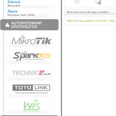
Zdrowie
Wszystkie
Złącza
Słowa kluczowe dla tego produktu:
Keystone
,
Inne
,
RJ45
,
MikroTik
RouterBoard
OmniTIK 5 PoE 