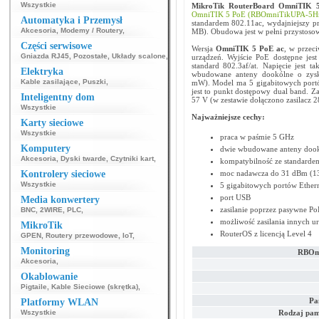
Wszystkie
MikroTik RouterBoard OmniTIK 
OmniTIK 5 PoE (RBOmniTikUPA-5H
Automatyka i Przemysł
standardem 802.11ac, wydajniejszy 
Akcesoria
,
Modemy / Routery
,
MB). Obudowa jest w pełni przystosow
Części serwisowe
Wersja
OmniTIK 5 PoE ac
, w przeci
Gniazda RJ45
,
Pozostałe
,
Układy scalone
,
urządzeń. Wyjście PoE dostępne jes
standard 802.3af/at. Napięcie jest 
Elektryka
wbudowane anteny dookólne o zysk
Kable zasilające
,
Puszki
,
mW). Model ma 5 gigabitowych portó
jest to punkt dostępowy dual band. Z
Inteligentny dom
57 V (w zestawie dołączono zasilacz 2
Wszystkie
Najważniejsze cechy:
Karty sieciowe
Wszystkie
praca w paśmie 5 GHz
Komputery
dwie wbudowane anteny dook
Akcesoria
,
Dyski twarde
,
Czytniki kart
,
kompatybilność ze standarde
Kontrolery sieciowe
moc nadawcza do 31 dBm (
Wszystkie
5 gigabitowych portów Ether
port USB
Media konwertery
zasilanie poprzez pasywne PoE
BNC
,
2WIRE
,
PLC
,
możliwość zasilania innych u
MikroTik
RouterOS z licencją Level 4
GPEN
,
Routery przewodowe
,
IoT
,
Monitoring
RBOm
Akcesoria
,
Okablowanie
Pigtaile
,
Kable Sieciowe (skrętka)
,
Pa
Platformy WLAN
Wszystkie
Rodzaj pam