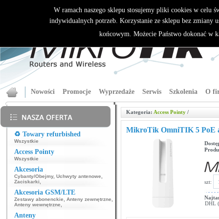
W ramach naszego sklepu stosujemy pliki cookies w celu 
indywidualnych potrzeb. Korzystanie ze sklepu bez zmiany u
końcowym. Możecie Państwo dokonać w ka
Nowości
Promocje
Wyprzedaże
Serwis
Szkolenia
O fi
Kategoria:
Access Pointy
/
MikroTik OmniTIK 5 PoE
♻️ Towary refurbished
Wszystkie
Dostę
Produ
Access Pointy
Wszystkie
Akcesoria
Cybanty/Obejmy
,
Uchwyty antenowe
,
szt:
Zaciskarki
,
Akcesoria GSM/LTE
Najta
Zestawy abonenckie
,
Anteny zewnętrzne
,
DHL (p
Anteny wewnętrzne
,
Anteny