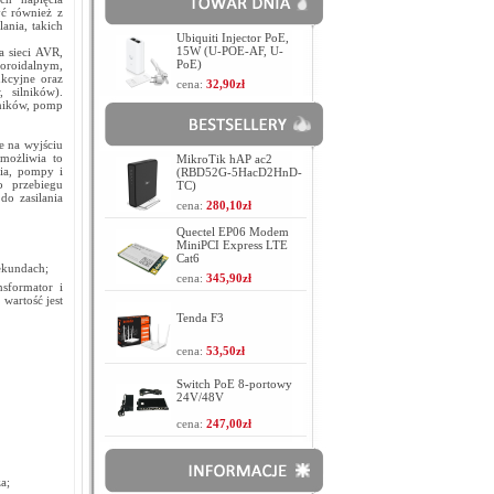
ć również z
ania, takich
Ubiquiti Injector PoE,
15W (U-POE-AF, U-
a sieci AVR,
PoE)
toroidalnym,
kcyjne oraz
cena:
32,90zł
 silników).
jników, pomp
e na wyjściu
Umożliwia to
MikroTik hAP ac2
zia, pompy i
(RBD52G-5HacD2HnD-
o przebiegu
TC)
do zasilania
cena:
280,10zł
Quectel EP06 Modem
MiniPCI Express LTE
Cat6
ekundach;
cena:
345,90zł
sformator i
wartość jest
Tenda F3
cena:
53,50zł
Switch PoE 8-portowy
24V/48V
cena:
247,00zł
a;