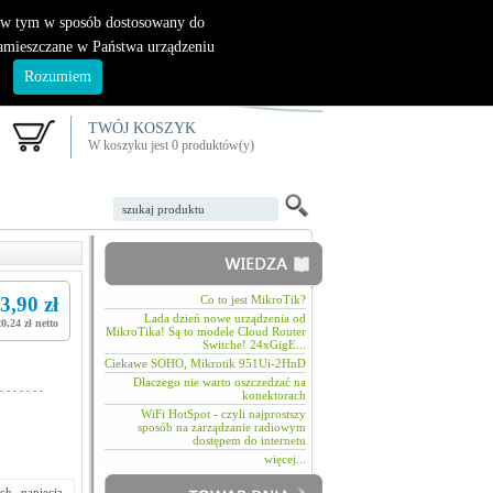
|
nowy klient
logowanie
, w tym w sposób dostosowany do
zamieszczane w Państwa urządzeniu
.
Rozumiem
TWÓJ KOSZYK
W koszyku jest 0 produktów(y)
3,90 zł
Co to jest MikroTik?
Lada dzień nowe urządzenia od
0,24 zł netto
MikroTika! Są to modele Cloud Router
Switche! 24xGigE...
Ciekawe SOHO, Mikrotik 951Ui-2HnD
Dlaczego nie warto oszczedzać na
konektorach
WiFi HotSpot - czyli najprostszy
sposób na zarządzanie radiowym
dostępem do internetu
więcej...
ch napięcia