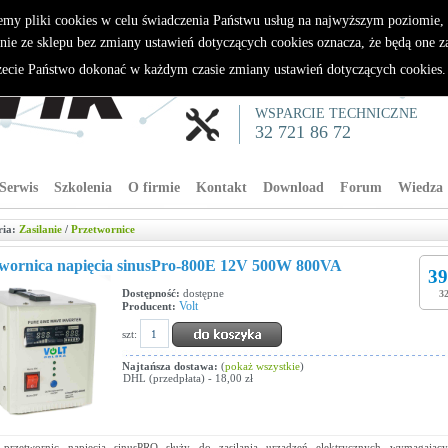
emy pliki cookies w celu świadczenia Państwu usług na najwyższym poziomie
nie ze sklepu bez zmiany ustawień dotyczących cookies oznacza, że będą one 
cie Państwo dokonać w każdym czasie zmiany ustawień dotyczących cookies
WSPARCIE TECHNICZNE
32 721 86 72
Serwis
Szkolenia
O firmie
Kontakt
Download
Forum
Wiedza
ria:
Zasilanie
/
Przetwornice
wornica napięcia sinusPro-800E 12V 500W 800VA
39
Dostępność:
dostępne
32
Volt
Producent:
szt:
Najtańsza dostawa:
(
pokaż wszystkie
)
DHL (przedpłata) - 18,00 zł
 przetwornic napięcia sinusPRO służy do zasilania urządzeń elektrycznych wymagający