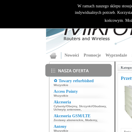
W ramach naszego sklepu stosuj
indywidualnych potrzeb. Korzysta
końcowym. Może
Nowości
Promocje
Wyprzedaże
Katego
Przet
♻️ Towary refurbished
Wszystkie
Access Pointy
Wszystkie
Akcesoria
Cybanty/Obejmy
,
Skrzynki/Obudowy
,
Uchwyty antenowe
,
Akcesoria GSM/LTE
Zestawy abonenckie
,
Modemy
,
Anteny
Wszystkie
Seria