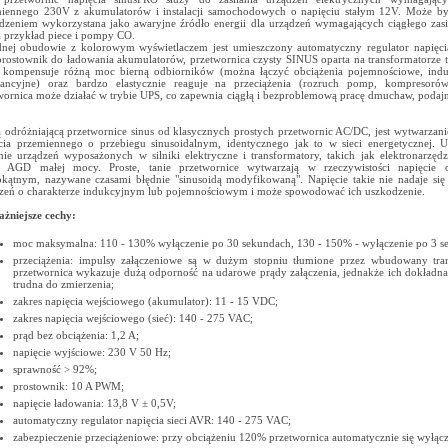
iennego 230V z akumulatorów i instalacji samochodowych o napięciu stałym 12V. Może by
zeniem wykorzystana jako awaryjne źródło energii dla urządzeń wymagających ciągłego zasil
a przykład piece i pompy CO.
nej obudowie z kolorowym wyświetlaczem jest umieszczony automatyczny regulator napięci
rostownik do ładowania akumulatorów, przetwornica czysty SINUS oparta na transformatorze 
 kompensuje różną moc bierną odbiorników (można łączyć obciążenia pojemnościowe, indu
tancyjne) oraz bardzo elastycznie reaguje na przeciążenia (rozruch pomp, kompresorów,
wornica może działać w trybie UPS, co zapewnia ciągłą i bezproblemową pracę dmuchaw, poda
 odróżniającą przetwornice sinus od klasycznych prostych przetwornic AC/DC, jest wytwarzani
cia przemiennego o przebiegu sinusoidalnym, identycznego jak to w sieci energetycznej. 
anie urządzeń wyposażonych w silniki elektryczne i transformatory, takich jak elektronarzęd
ęt AGD małej mocy. Proste, tanie przetwornice wytwarzają w rzeczywistości napięcie 
okątnym, nazywane czasami błędnie "sinusoidą modyfikowaną". Napięcie takie nie nadaje się 
zeń o charakterze indukcyjnym lub pojemnościowym i może spowodować ich uszkodzenie.
żniejsze cechy:
moc maksymalna: 110 - 130% wyłączenie po 30 sekundach, 130 - 150% - wyłączenie po 3 s
przeciążenia: impulsy załączeniowe są w dużym stopniu tłumione przez wbudowany tran
przetwornica wykazuje dużą odporność na udarowe prądy załączenia, jednakże ich dokładna 
trudna do zmierzenia;
zakres napięcia wejściowego (akumulator): 11 - 15 VDC;
zakres napięcia wejściowego (sieć): 140 - 275 VAC;
prąd bez obciążenia: 1,2 A;
napięcie wyjściowe: 230 V 50 Hz;
sprawność > 92%;
prostownik: 10 A PWM;
napięcie ładowania: 13,8 V ± 0,5V;
automatyczny regulator napięcia sieci AVR: 140 - 275 VAC;
zabezpieczenie przeciążeniowe: przy obciążeniu 120% przetwornica automatycznie się wyłącz