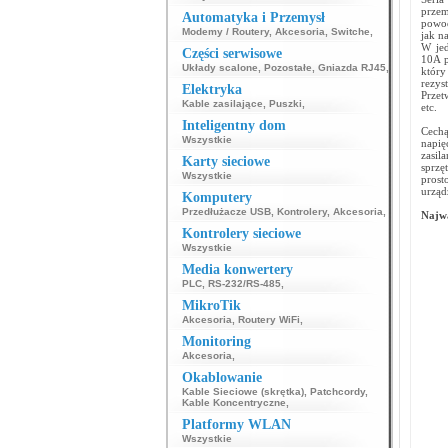
przem
Automatyka i Przemysł
powod
Modemy / Routery
,
Akcesoria
,
Switche
,
jak n
W jed
Części serwisowe
10A p
Układy scalone
,
Pozostałe
,
Gniazda RJ45
,
który
rezys
Elektryka
Przet
Kable zasilające
,
Puszki
,
etc.
Inteligentny dom
Cechą
Wszystkie
napię
zasil
Karty sieciowe
sprz
Wszystkie
prost
urząd
Komputery
Przedłużacze USB
,
Kontrolery
,
Akcesoria
,
Najwa
Kontrolery sieciowe
Wszystkie
Media konwertery
PLC
,
RS-232/RS-485
,
MikroTik
Akcesoria
,
Routery WiFi
,
Monitoring
Akcesoria
,
Okablowanie
Kable Sieciowe (skrętka)
,
Patchcordy
,
Kable Koncentryczne
,
Platformy WLAN
Wszystkie