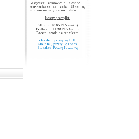
Wszystkie zamówienia złożone i
potwierdzone do godz. 15-tej są
realizowane w tym samym dniu.
Koszty przesyłki:
DHL:
od 10.65 PLN (netto)
FedEx:
od 14.90 PLN (netto)
Poczta:
zgodnie z cennikiem
Zlokalizuj przesyłkę DHL
Zlokalizuj przesyłkę FedEx
Zlokalizuj Paczkę Pocztową