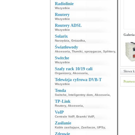
Radiolinie
Wszystkie
Routery
Wszystkie
Routery ADSL
Wszystkie
Galeria
Solarix
Narzędzia
,
Gniazdka
,
Światłowody
Akcesoria
,
Tłumiki, sprzęgacze
,
Splittery
,
Switche
Wszystkie
Szafy rack 10/19 cali
Słowa k
Organizery
,
Akcesoria
,
Telewizja cyfrowa DVB-T
Przetwo
Wszystkie
Tenda
Switche
,
Inteligentny dom
,
Akcesoria
,
TP-Link
Routery
,
Akcesoria
,
VoIP
Centrale VoIP
,
Bramki VoIP
,
Zasilanie
Kable zasilające
,
Zasilacze
,
UPSy
,
Zdrowie