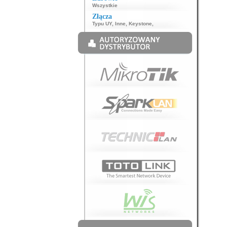
Wszystkie
Złącza
Typu UY
,
Inne
,
Keystone
,