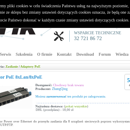
emy pliki cookies w celu świadczenia Państwu usług na najwyższym poziomie
nie ze sklepu bez zmiany ustawień dotyczących cookies oznacza, że będą one 
cie Państwo dokonać w każdym czasie zmiany ustawień dotyczących cookies
WSPARCIE TECHNICZNE
32 721 86 72
Serwis
Szkolenia
O firmie
Kontakt
Download
Forum
Wiedza
ria:
Zasilanie
/
Adaptery PoE
ctor PoE 8xLan/8xPoE
5
Dostępność:
Chwilowy brak towaru
ZhangQing
Producent:
Możesz
zarezerwować
ten produkt po zalogowaniu.
Najtańsza dostawa:
(
pokaż wszystkie
)
DHL (przedpłata) - 18,00 zł
tor Power over Ethernet do przesyłu zasilania dla 8 urządzeń sieciowych poprzez wykorzysta
 UTP/FTP.