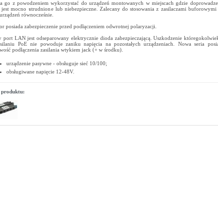
 go z powodzeniem wykorzystać do urządzeń montowanych w miejscach gdzie doprowadzeni
jest mocno utrudnione lub niebezpieczne. Zalecany do stosowania z zasilaczami buforowymi 
 urządzeń równocześnie.
tor posiada zabezpieczenie przed podłączeniem odwrotnej polaryzacji.
 port LAN jest odseparowany elektrycznie dioda zabezpieczającą. Uszkodzenie któregokolwie
silaniu PoE nie powoduje zaniku napięcia na pozostałych urządzeniach. Nowa seria posi
wość podłączenia zasilania wtykiem jack (+ w środku).
urządzenie pasywne - obsługuje sieć 10/100;
obsługiwane napięcie 12-48V.
 produktu: