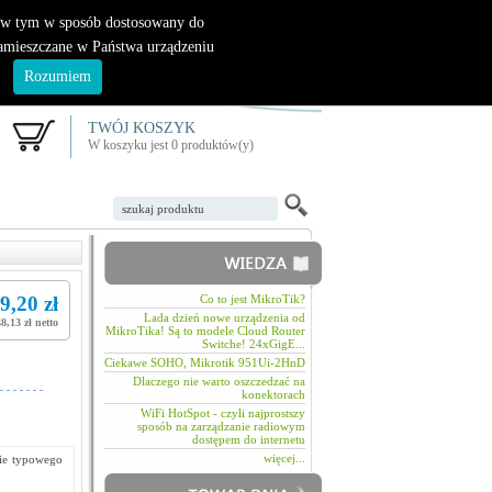
|
nowy klient
logowanie
, w tym w sposób dostosowany do
zamieszczane w Państwa urządzeniu
.
Rozumiem
TWÓJ KOSZYK
W koszyku jest 0 produktów(y)
9,20 zł
Co to jest MikroTik?
Lada dzień nowe urządzenia od
48,13 zł netto
MikroTika! Są to modele Cloud Router
Switche! 24xGigE...
Ciekawe SOHO, Mikrotik 951Ui-2HnD
Dlaczego nie warto oszczedzać na
konektorach
WiFi HotSpot - czyli najprostszy
sposób na zarządzanie radiowym
dostępem do internetu
więcej...
nie typowego