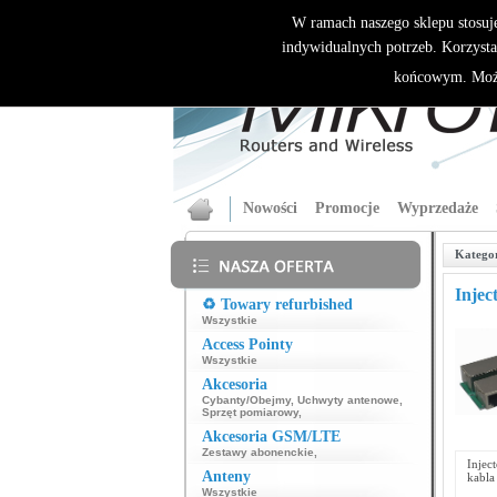
W ramach naszego sklepu stosuj
indywidualnych potrzeb. Korzysta
końcowym. Może
Nowości
Promocje
Wyprzedaże
Katego
Inje
♻️ Towary refurbished
Wszystkie
Access Pointy
Wszystkie
Akcesoria
Cybanty/Obejmy
,
Uchwyty antenowe
,
Sprzęt pomiarowy
,
Akcesoria GSM/LTE
Zestawy abonenckie
,
Injec
Anteny
kabla
Wszystkie