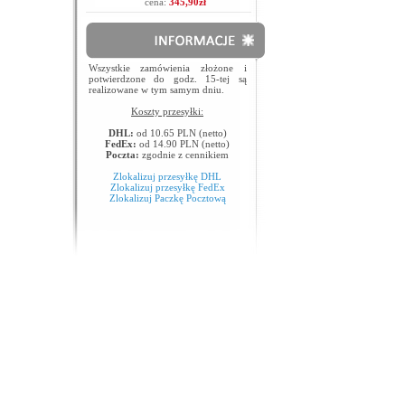
cena:
345,90zł
Wszystkie zamówienia złożone i
potwierdzone do godz. 15-tej są
realizowane w tym samym dniu.
Koszty przesyłki:
DHL:
od 10.65 PLN (netto)
FedEx:
od 14.90 PLN (netto)
Poczta:
zgodnie z cennikiem
Zlokalizuj przesyłkę DHL
Zlokalizuj przesyłkę FedEx
Zlokalizuj Paczkę Pocztową