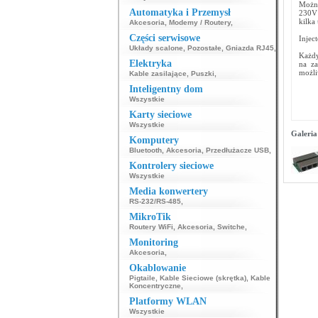
Można
Automatyka i Przemysł
230V 
kilka
Akcesoria
,
Modemy / Routery
,
Części serwisowe
Injec
Układy scalone
,
Pozostałe
,
Gniazda RJ45
,
Każdy
Elektryka
na za
możli
Kable zasilające
,
Puszki
,
Inteligentny dom
Wszystkie
Karty sieciowe
Wszystkie
Galeria
Komputery
Bluetooth
,
Akcesoria
,
Przedłużacze USB
,
Kontrolery sieciowe
Wszystkie
Media konwertery
RS-232/RS-485
,
MikroTik
Routery WiFi
,
Akcesoria
,
Switche
,
Monitoring
Akcesoria
,
Okablowanie
Pigtaile
,
Kable Sieciowe (skrętka)
,
Kable
Koncentryczne
,
Platformy WLAN
Wszystkie