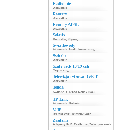
Radiolinie
Wszystkie
Routery
Wszystkie
Routery ADSL
Wszystkie
Solarix
Gniazdka
,
Złącza
,
Światłowody
Akcesoria
,
Media konwertery
,
Switche
Wszystkie
Szafy rack 10/19 cali
Organizery
,
Telewizja cyfrowa DVB-T
Wszystkie
Tenda
Switche
,
⚡ Tenda Money Back!
,
TP-Link
Akcesoria
,
Switche
,
VoIP
Bramki VoIP
,
Telefony VoIP
,
Zasilanie
Adaptery PoE
,
Zasilacze
,
Zabezpieczenia
,