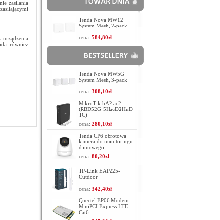
e zasilania
zasilającymi
Tenda Nova MW12
System Mesh, 2-pack
cena:
584,80zł
k urządzenia
ada również
Tenda Nova MW5G
System Mesh, 3-pack
cena:
308,10zł
MikroTik hAP ac2
(RBD52G-5HacD2HnD-
TC)
cena:
280,10zł
Tenda CP6 obrotowa
kamera do monitoringu
domowego
cena:
80,20zł
TP-Link EAP225-
Outdoor
cena:
342,40zł
Quectel EP06 Modem
MiniPCI Express LTE
Cat6