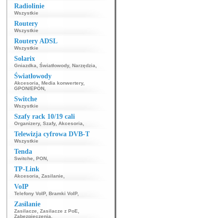
Radiolinie
Wszystkie
Routery
Wszystkie
Routery ADSL
Wszystkie
Solarix
Gniazdka
,
Światłowody
,
Narzędzia
,
Światłowody
Akcesoria
,
Media konwertery
,
GPON/EPON
,
Switche
Wszystkie
Szafy rack 10/19 cali
Organizery
,
Szafy
,
Akcesoria
,
Telewizja cyfrowa DVB-T
Wszystkie
Tenda
Switche
,
PON
,
TP-Link
Akcesoria
,
Zasilanie
,
VoIP
Telefony VoIP
,
Bramki VoIP
,
Zasilanie
Zasilacze
,
Zasilacze z PoE
,
Zabezpieczenia
,