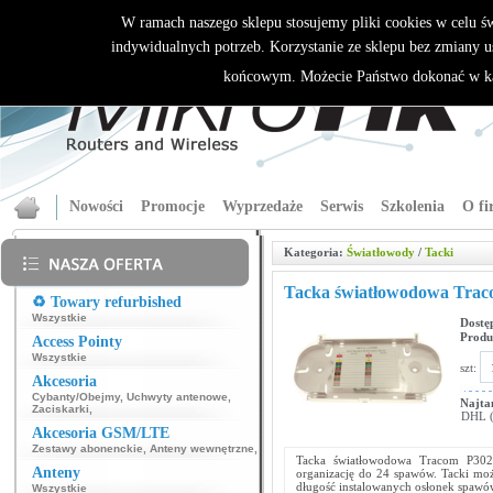
W ramach naszego sklepu stosujemy pliki cookies w celu 
indywidualnych potrzeb. Korzystanie ze sklepu bez zmiany u
końcowym. Możecie Państwo dokonać w ka
Nowości
Promocje
Wyprzedaże
Serwis
Szkolenia
O fi
Kategoria:
Światłowody
/
Tacki
Tacka światłowodowa Trac
♻️ Towary refurbished
Wszystkie
Dostę
Produ
Access Pointy
Wszystkie
szt:
Akcesoria
Cybanty/Obejmy
,
Uchwyty antenowe
,
Najta
Zaciskarki
,
DHL (p
Akcesoria GSM/LTE
Zestawy abonenckie
,
Anteny wewnętrzne
,
Tacka światłowodowa Tracom P3024 
Anteny
organizację do 24 spawów. Tacki mo
długość instalowanych osłonek spawó
Wszystkie