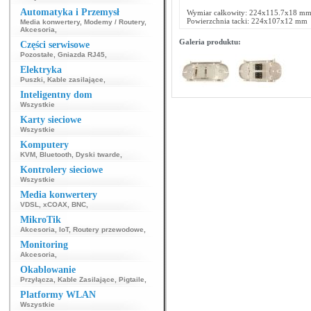
Automatyka i Przemysł
Wymiar całkowity: 224x115.7x18 m
Powierzchnia tacki: 224x107x12 mm
Media konwertery
,
Modemy / Routery
,
Akcesoria
,
Galeria produktu:
Części serwisowe
Pozostałe
,
Gniazda RJ45
,
Elektryka
Puszki
,
Kable zasilające
,
Inteligentny dom
Wszystkie
Karty sieciowe
Wszystkie
Komputery
KVM
,
Bluetooth
,
Dyski twarde
,
Kontrolery sieciowe
Wszystkie
Media konwertery
VDSL
,
xCOAX
,
BNC
,
MikroTik
Akcesoria
,
IoT
,
Routery przewodowe
,
Monitoring
Akcesoria
,
Okablowanie
Przyłącza
,
Kable Zasilające
,
Pigtaile
,
Platformy WLAN
Wszystkie