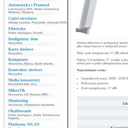
Automatyka i Przemysł
Lokalizatory GPS
,
Media konwertery
,
Modemy / Routery
,
Części serwisowe
Układy scalone
,
Pozostałe
,
Gniazda RJ45
,
Elektryka
Kable zasilające
,
Puszki
,
Inteligentny dom
Antena sektorowa o polaryzacji piono
Wszystkie
jako stacja bazowa w miejscach pracy 
Karty sieciowe
Duży zysk energetyczny 17 dBi ułatwia
Wszystkie
Komputery
Osłona V-LineSektor 17 została wyk
antena jest w pełni zabezpieczona p
Akcesoria
,
Myszy
,
Dyski twarde
,
Kontrolery sieciowe
Najważniejsze cechy:
Wszystkie
Częstotliwość pracy: 2400 - 2500
Media konwertery
Polaryzacja pionowa
RS-232/RS-485
,
PLC
,
Zysk energetyczny: 17 dBi
MikroTik
Akcesoria
,
IoT
,
Routery WiFi
,
Monitoring
Zakr
Akcesoria
,
Urządzenia alarmowe
,
Okablowanie
Kable Zasilające
,
Kable Telefoniczne
,
Pigtaile
,
Platformy WLAN
Kąt promien