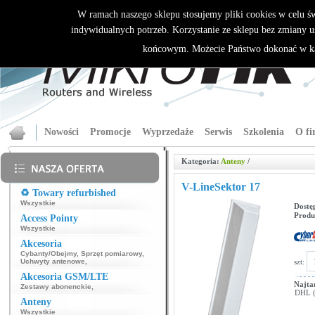
W ramach naszego sklepu stosujemy pliki cookies w celu 
indywidualnych potrzeb. Korzystanie ze sklepu bez zmiany u
końcowym. Możecie Państwo dokonać w ka
Nowości
Promocje
Wyprzedaże
Serwis
Szkolenia
O fi
Kategoria:
Anteny
/
V-LineSektor 17
♻️ Towary refurbished
Wszystkie
Dostę
Produ
Access Pointy
Wszystkie
Akcesoria
Cybanty/Obejmy
,
Sprzęt pomiarowy
,
szt:
Uchwyty antenowe
,
Akcesoria GSM/LTE
Najta
Zestawy abonenckie
,
DHL (p
Anteny
Wszystkie