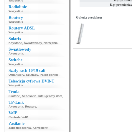
Wszystkie
Kąt promienio
Radiolinie
Wszystkie
Routery
Galeria produktu:
Wszystkie
Routery ADSL
Wszystkie
Solarix
Keystone
,
Światłowody
,
Narzędzia
,
Światłowody
Akcesoria
,
Switche
Wszystkie
Szafy rack 10/19 cali
Organizery
,
Szuflady
,
Patch panele
,
Telewizja cyfrowa DVB-T
Wszystkie
Tenda
Switche
,
Akcesoria
,
Inteligentny dom
,
TP-Link
Akcesoria
,
Routery
,
VoIP
Centrale VoIP
,
Zasilanie
Zabezpieczenia
,
Kontrolery
,