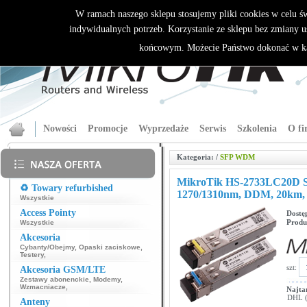
W ramach naszego sklepu stosujemy pliki cookies w celu 
indywidualnych potrzeb. Korzystanie ze sklepu bez zmiany u
końcowym. Możecie Państwo dokonać w ka
Nowości
Promocje
Wyprzedaże
Serwis
Szkolenia
O fi
Kategoria:
/
SFP WDM
MikroTik HS-2733LC20D 
♻️ Towary refurbished
1270/1310nm, DDM, 20km,
Wszystkie
Access Pointy
Dostę
Produ
Wszystkie
Akcesoria
Cybanty/Obejmy
,
Opaski zaciskowe
,
Testery
,
szt:
Akcesoria GSM/LTE
Zestawy abonenckie
,
Modemy
,
Wzmacniacze
,
Najta
DHL (p
Anteny