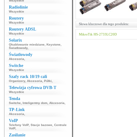
Wszystkie
Radiolinie
Wszystkie
Routery
Wszystkie
Słowa kluczowe dla tego produktu:
Routery ADSL
Wszystkie
MikroTik
HS-2733LC20D
Solarix
Okablowanie miedziane
,
Keystone
,
Światłowody
,
Światłowody
Akcesoria
,
Switche
Wszystkie
Szafy rack 10/19 cali
Organizery
,
Akcesoria
,
Półki
,
Telewizja cyfrowa DVB-T
Wszystkie
Tenda
Switche
,
Inteligentny dom
,
Akcesoria
,
TP-Link
Akcesoria
,
VoIP
Telefony VoIP
,
Stacje bazowe
,
Centrale
VoIP
,
Zasilanie