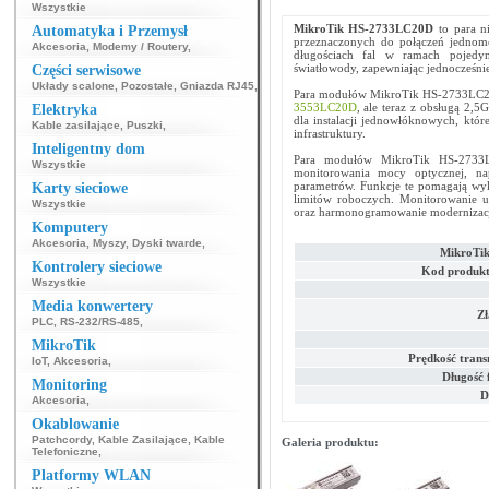
Wszystkie
MikroTik HS-2733LC20D
to para n
Automatyka i Przemysł
przeznaczonych do połączeń jednomo
Akcesoria
,
Modemy / Routery
,
długościach fal w ramach pojedy
światłowody, zapewniając jednocześnie
Części serwisowe
Układy scalone
,
Pozostałe
,
Gniazda RJ45
,
Para modułów MikroTik HS-2733LC20
3553LC20D
, ale teraz z obsługą 2,5
Elektryka
dla instalacji jednowłóknowych, któr
Kable zasilające
,
Puszki
,
infrastruktury.
Inteligentny dom
Para modułów MikroTik HS-2733L
Wszystkie
monitorowania mocy optycznej, nap
parametrów. Funkcje te pomagają wyk
Karty sieciowe
limitów roboczych. Monitorowanie 
Wszystkie
oraz harmonogramowanie modernizacji 
Komputery
Akcesoria
,
Myszy
,
Dyski twarde
,
MikroTi
Kontrolery sieciowe
Kod produkt
Wszystkie
Media konwertery
Zł
PLC
,
RS-232/RS-485
,
MikroTik
Prędkość trans
IoT
,
Akcesoria
,
Długość 
Monitoring
D
Akcesoria
,
Okablowanie
Patchcordy
,
Kable Zasilające
,
Kable
Galeria produktu:
Telefoniczne
,
Platformy WLAN