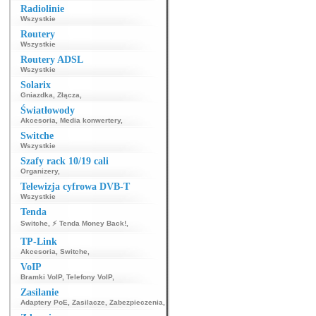
Radiolinie
Wszystkie
Routery
Wszystkie
Routery ADSL
Wszystkie
Solarix
Gniazdka
,
Złącza
,
Światłowody
Akcesoria
,
Media konwertery
,
Switche
Wszystkie
Szafy rack 10/19 cali
Organizery
,
Telewizja cyfrowa DVB-T
Wszystkie
Tenda
Switche
,
⚡ Tenda Money Back!
,
TP-Link
Akcesoria
,
Switche
,
VoIP
Bramki VoIP
,
Telefony VoIP
,
Zasilanie
Adaptery PoE
,
Zasilacze
,
Zabezpieczenia
,