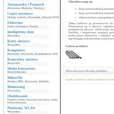
Charakteryzują się:
Automatyka i Przemysł
Akcesoria
,
Modemy / Routery
,
dużą wytrzymałością mechani
dużą wytrzymałością termicz
Części serwisowe
Układy scalone
,
Pozostałe
,
Gniazda RJ45
,
właściwościami samogaśnięci
Elektryka
Taśmy kablowe są przeznaczone do 
Wyposażone są w głowice zapinkowe 
Kable zasilające
,
Puszki
,
przegubowa głowicy zaklinowuje się 
Inteligentny dom
Szybkiej i bezpiecznej instalacji sp
podnoszenie elementów z płaskich po
Wszystkie
zapobiegają uszkodzeniom izolacji p
Karty sieciowe
Wszystkie
Galeria produktu:
Komputery
Bluetooth
,
Akcesoria
,
Przedłużacze USB
,
Kontrolery sieciowe
Wszystkie
Media konwertery
Słowa kluczowe dla tego produktu:
RS-232/RS-485
,
MikroTik
opaska zaciskowa
taśma zaciskowa
tryty
Routery WiFi
,
Akcesoria
,
Switche
,
Monitoring
Akcesoria
,
Okablowanie
Pigtaile
,
Kable Sieciowe (skrętka)
,
Kable
Koncentryczne
,
Platformy WLAN
Wszystkie