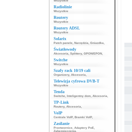
Wszystkie
Radiolinie
Wszystkie
Routery
Wszystkie
Routery ADSL
Wszystkie
Solarix
Patch panele
,
Narzędzia
,
Gniazdka
,
Światłowody
Akcesoria
,
Splittery
,
GPON/EPON
,
Switche
Wszystkie
Szafy rack 10/19 cali
Organizery
,
Akcesoria
,
Telewizja cyfrowa DVB-T
Wszystkie
Tenda
Switche
,
Inteligentny dom
,
Akcesoria
,
TP-Link
Routery
,
Akcesoria
,
VoIP
Centrale VoIP
,
Bramki VoIP
,
Zasilanie
Przetwornice
,
Adaptery PoE
,
Zabezpieczenia
,