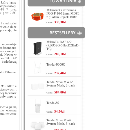
 który łączy
ompaktowej,
-Fi 7 oraz
Mikrorurka doziemna
x port 2.5G
FGG-P 16/12mm MDPE
z pilotem krążek 100m
cena:
333,30zł
i niedrogiej
 równie duże
prawiają, że
MikroTik hAP ac2
 zapewniają
(RBD52G-5HacD2HnD-
codziennego
TC)
zatłoczonych
cena:
280,10zł
eń. Nawet w
MikroTik hAP
c dodatkową
Tenda 4G06C
bit Ethernet
cena:
237,40zł
Tenda Nova MW12
System Mesh, 2-pack
u 950 MHz z
ieciowych i
cena:
584,80zł
ową łączność
eguły zapory
.
Tenda A9
pewnia pełną
nie większą
cena:
54,50zł
tralizowane
Tenda Nova MW6
System Mesh, 3-pack