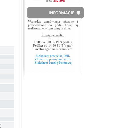
cena:
352,50zł
Wszystkie zamówienia złożone i
potwierdzone do godz. 15-tej są
realizowane w tym samym dniu.
Koszty przesyłki:
DHL:
od 10.65 PLN (netto)
FedEx:
od 14.90 PLN (netto)
Poczta:
zgodnie z cennikiem
Zlokalizuj przesyłkę DHL
Zlokalizuj przesyłkę FedEx
Zlokalizuj Paczkę Pocztową
m
m