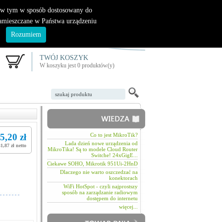
|
nowy klient
logowanie
, w tym w sposób dostosowany do
zamieszczane w Państwa urządzeniu
.
Rozumiem
TWÓJ KOSZYK
W koszyku jest 0 produktów(y)
5,20 zł
Co to jest MikroTik?
Lada dzień nowe urządzenia od
1,87 zł netto
MikroTika! Są to modele Cloud Router
Switche! 24xGigE...
Ciekawe SOHO, Mikrotik 951Ui-2HnD
Dlaczego nie warto oszczedzać na
konektorach
WiFi HotSpot - czyli najprostszy
sposób na zarządzanie radiowym
dostępem do internetu
więcej...