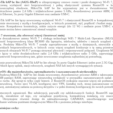
oTik hAP be lite (A42G-HbeP)
to ultraprzystępny cenowo router i punkt dostępowy Wi-Fi 7,
czesną wydajność sieci bezprzewodowej i pełną elastyczność systemu RouterOS w k
gooszczędnej obudowie. MikroTik hAP be lite wyposażony jest w dwuzakresowe Wi
ańcuchowe pasmo 2,4 GHz i trójłańcuchowe pasmo 5 GHz, dwurdzeniowy procesor ARM, 1
it Ethernet, 3x porty Gigabit Ethernet oraz zasilanie USB-C.
Tik hAP be lite łączy nowoczesną wydajność Wi-Fi 7 i elastyczność RouterOS w kompaktowej 
ormie stworzonej z myślą o konfiguracjach, w których przestrzeń, styl, prędkość i budżet mają
enie. Kompaktowa konstrukcja, niskie zużycie energii (do 12 W) i zasilanie przez USB-C s
zenie można łatwo zamontować niemal wszędzie.
 7 stworzone, aby oferować więcej i kosztować mniej
 dwuzakresowe anteny Wi-Fi 7 i obsługa technologii WiFi 7 Multi-Link Operation (MLO)
ność bezprzewodową klasy BE3600 dla laptopów, telefonów, tabletów i innych urządzeń 
u. Produkty MikroTik Wi-Fi 7 zostały zaprojektowane z myślą o dzisiejszych, niezwykle 
wiskach bezprzewodowych, w których coraz więcej urządzeń konkuruje o tę samą przestrz
czonych obszarach Wi-Fi 7 pomaga utrzymać płynność i responsywność połączeń. Urządzenie 
te łączy w sobie dwułańcuchowe radio 2,4 GHz i trójłańcuchowe radio 5 GHz, zapewniają
ustowość bezprzewodową tam, gdzie nowoczesne urządzenia najbardziej jej potrzebują.
ronie przewodowej MikroTik hAP be lite oferuje 3x porty Gigabit Ethernet i jeden port 2.5G Giga
ybkich łączy uplink, stacji roboczych, urządzeń NAS lub innych wymagających sytuacji.
erOS: dla majsterkowiczów, optymalizatorów i zaawansowanych użytkowników
budową MikroTik hAP be lite działa nowoczesny, dwurdzeniowy procesor ARM o taktowani
MB pamięci RAM, zapewniając niezawodną wydajność w przypadku zaawansowanych zadań s
o ruchu. Ale sprzęt to tylko część historii. Z RouterOS zyskujesz znacznie więcej niż podstaw
zewodową. Twórz sieci VLAN, konfiguruj sieci VPN, kształtuj ruch, stosuj zaawansowane r
owej, automatyzuj zadania za pomocą skryptów i w pełni dostosuj konfigurację do swoich potrzeb
ztucznych ograniczeń. Bez subskrypcji, paywalli czy zablokowanych funkcji. RouterOS za
olę, niezależnie od tego, czy zarządzasz pojedynczą, kompaktową instalacją, czy znacz
ią. Otrzymujesz również dostęp do zaktualizowanego CAPsMAN, umożliwiającego scen
dzanie wieloma punktami dostępowymi MikroTik z poziomu jednego interfejsu.
żniejsze cechy: