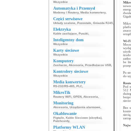
Wszystkie
Mikr
nowo
Automatyka i Przemysł
ener
Modemy / Routery
,
Media konwertery
,
dwuł
Gigab
Części serwisowe
Układy scalone
,
Pozostałe
,
Gniazda RJ45
,
Mikro
platf
Elektryka
znacz
Kable zasilające
,
Puszki
,
urząd
Inteligentny dom
Wi-Fi
Wszystkie
Mocne
wydaj
Karty sieciowe
użytk
Wszystkie
środo
zatło
Komputery
be li
Zasilacze
,
Akcesoria
,
Przedłużacze USB
,
przep
Kontrolery sieciowe
Po st
Wszystkie
do sz
Media konwertery
Rout
RS-232/RS-485
,
PLC
,
Pod o
512 
MikroTik
dużeg
Routery WiFi
,
GPEN
,
Akcesoria
,
bezpr
sieci
Monitoring
Akcesoria
,
Urządzenia alarmowe
,
Bez s
kontr
Okablowanie
siec
Pigtaile
,
Kable Sieciowe (skrętka)
,
zarzą
Patchcordy
,
Najwa
Platformy WLAN