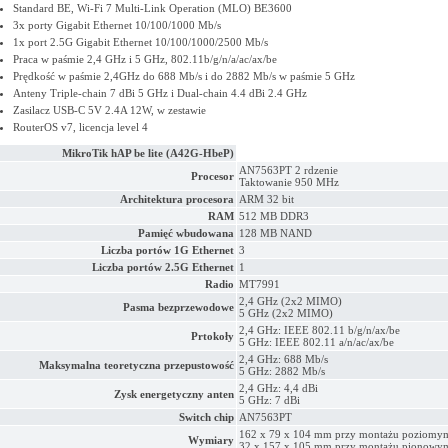
Standard BE, Wi-Fi 7 Multi-Link Operation (MLO) BE3600
3x porty Gigabit Ethernet 10/100/1000 Mb/s
1x port 2.5G Gigabit Ethernet 10/100/1000/2500 Mb/s
Praca w paśmie 2,4 GHz i 5 GHz, 802.11b/g/n/a/ac/ax/be
Prędkość w paśmie 2,4GHz do 688 Mb/s i do 2882 Mb/s w paśmie 5 GHz
Anteny Triple-chain 7 dBi 5 GHz i Dual-chain 4.4 dBi 2.4 GHz
Zasilacz USB-C 5V 2.4A 12W, w zestawie
RouterOS v7, licencja level 4
MikroTik hAP be lite (A42G-HbeP)
AN7563PT 2 rdzenie
Procesor
Taktowanie 950 MHz
Architektura procesora
ARM 32 bit
RAM
512 MB DDR3
Pamięć wbudowana
128 MB NAND
Liczba portów 1G Ethernet
3
Liczba portów 2.5G Ethernet
1
Radio
MT7991
2,4 GHz (2x2 MIMO)
Pasma bezprzewodowe
5 GHz (2x2 MIMO)
2,4 GHz: IEEE 802.11 b/g/n/ax/be
Prtokoły
5 GHz: IEEE 802.11 a/n/ac/ax/be
2,4 GHz: 688 Mb/s
Maksymalna teoretyczna przepustowość
5 GHz: 2882 Mb/s
2,4 GHz: 4,4 dBi
Zysk energetyczny anten
5 GHz: 7 dBi
Switch chip
AN7563PT
162 x 79 x 104 mm przy montażu poziomy
Wymiary
32 x 157 x 105 mm przy montażu pionowy