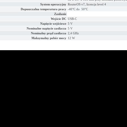
System operacyjny
RouterOS v7, licencja level 4
Dopuszczalna temperatura pracy
-40°C do 50°C
Zasilanie
Wejście DC
USB-C
Napięcie wejściowe
5 V
Nominalne napięcie zasilacza
5 V
Nominalny prąd zasilacza
2,4 GHz
Maksymalny pobór mocy
12 W