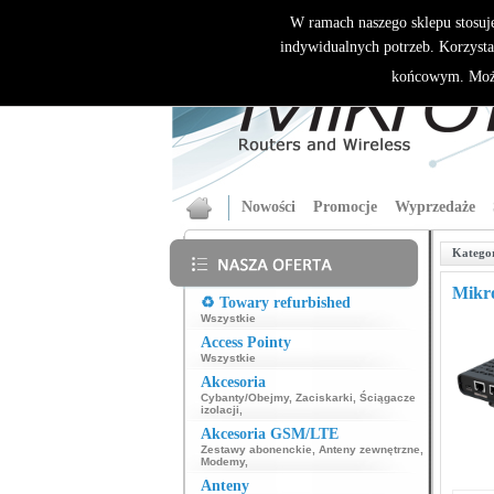
W ramach naszego sklepu stosuj
indywidualnych potrzeb. Korzysta
końcowym. Może
Nowości
Promocje
Wyprzedaże
Katego
Mikro
♻️ Towary refurbished
Wszystkie
Access Pointy
Wszystkie
Akcesoria
Cybanty/Obejmy
,
Zaciskarki
,
Ściągacze
izolacji
,
Akcesoria GSM/LTE
Zestawy abonenckie
,
Anteny zewnętrzne
,
Modemy
,
Anteny