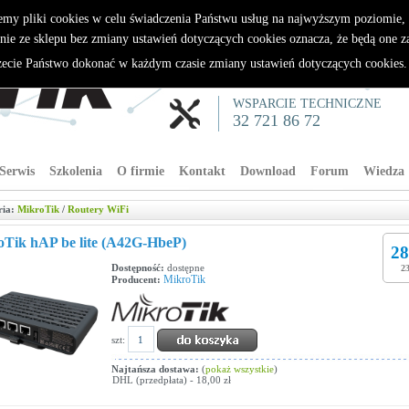
emy pliki cookies w celu świadczenia Państwu usług na najwyższym poziomie
nie ze sklepu bez zmiany ustawień dotyczących cookies oznacza, że będą one 
cie Państwo dokonać w każdym czasie zmiany ustawień dotyczących cookies
WSPARCIE TECHNICZNE
32 721 86 72
Serwis
Szkolenia
O firmie
Kontakt
Download
Forum
Wiedza
ria:
MikroTik
/
Routery WiFi
Tik hAP be lite (A42G-HbeP)
28
Dostępność:
dostępne
23
MikroTik
Producent:
szt:
Najtańsza dostawa:
(
pokaż wszystkie
)
DHL (przedpłata) - 18,00 zł