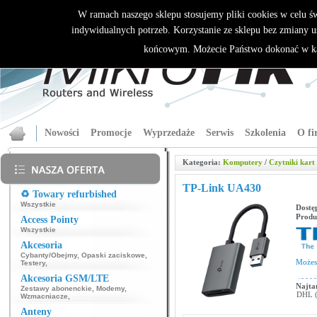
W ramach naszego sklepu stosujemy pliki cookies w celu 
indywidualnych potrzeb. Korzystanie ze sklepu bez zmiany u
końcowym. Możecie Państwo dokonać w ka
Nowości
Promocje
Wyprzedaże
Serwis
Szkolenia
O fi
Kategoria:
Komputery
/
Czytniki kart
TP-Link UA430
♻️ Towary refurbished
Wszystkie
Dostę
Produ
Access Pointy
Wszystkie
Akcesoria
Cybanty/Obejmy
,
Opaski zaciskowe
,
Może
Testery
,
Akcesoria GSM/LTE
Najta
Zestawy abonenckie
,
Modemy
,
DHL (p
Wzmacniacze
,
Anteny