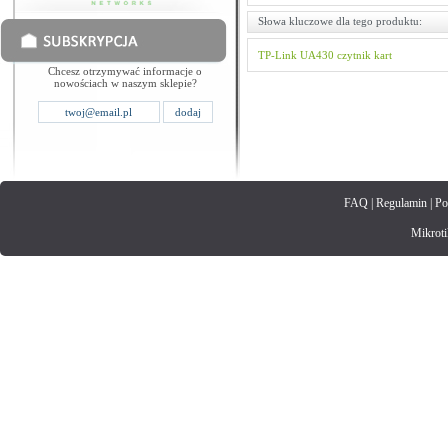
Słowa kluczowe dla tego produktu:
TP-Link
UA430
czytnik kart
Chcesz otrzymywać informacje o
nowościach w naszym sklepie?
FAQ
|
Regulamin
|
Po
Mikrotik