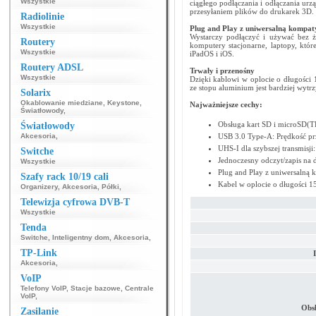
Wszystkie
ciągłego podłączania i odłączania urz
przesyłaniem plików do drukarek 3D.
Radiolinie
Wszystkie
Plug and Play z uniwersalną kompaty
Wystarczy podłączyć i używać bez 
Routery
komputery stacjonarne, laptopy, kt
Wszystkie
iPadOS i iOS.
Routery ADSL
Trwały i przenośny
Wszystkie
Dzięki kablowi w oplocie o długości
ze stopu aluminium jest bardziej wyt
Solarix
Okablowanie miedziane
,
Keystone
,
Najważniejsze cechy:
Światłowody
,
Obsługa kart SD i microSD(T
Światłowody
Akcesoria
,
USB 3.0 Type-A: Prędkość pr
UHS-I dla szybszej transmisj
Switche
Jednoczesny odczyt/zapis na 
Wszystkie
Plug and Play z uniwersalną 
Szafy rack 10/19 cali
Kabel w oplocie o długości 
Organizery
,
Akcesoria
,
Półki
,
Telewizja cyfrowa DVB-T
Wszystkie
Tenda
Switche
,
Inteligentny dom
,
Akcesoria
,
TP-Link
Akcesoria
,
VoIP
Telefony VoIP
,
Stacje bazowe
,
Centrale
VoIP
,
Obs
Zasilanie