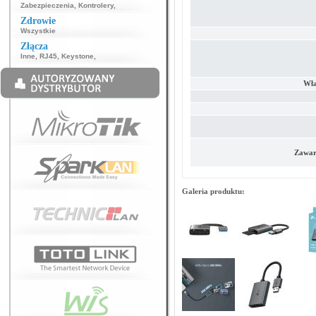
Zabezpieczenia
,
Kontrolery
,
Zdrowie
Wszystkie
Złącza
Inne
,
RJ45
,
Keystone
,
Wła
Zawar
Galeria produktu: