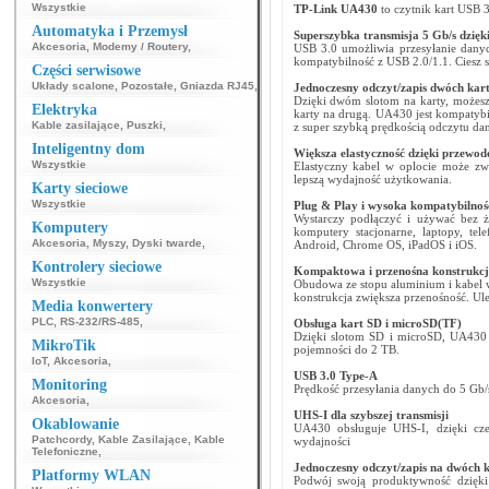
Wszystkie
TP-Link UA430
to czytnik kart USB 3
Automatyka i Przemysł
Superszybka transmisja 5 Gb/s dzięk
Akcesoria
,
Modemy / Routery
,
USB 3.0 umożliwia przesyłanie danyc
kompatybilność z USB 2.0/1.1. Ciesz s
Części serwisowe
Układy scalone
,
Pozostałe
,
Gniazda RJ45
,
Jednoczesny odczyt/zapis dwóch kar
Dzięki dwóm slotom na karty, możesz 
Elektryka
karty na drugą. UA430 jest kompatybi
Kable zasilające
,
Puszki
,
z super szybką prędkością odczytu d
Inteligentny dom
Większa elastyczność dzięki przewo
Wszystkie
Elastyczny kabel w oplocie może zwol
lepszą wydajność użytkowania.
Karty sieciowe
Wszystkie
Plug & Play i wysoka kompatybilnoś
Wystarczy podłączyć i używać bez 
Komputery
komputery stacjonarne, laptopy, te
Akcesoria
,
Myszy
,
Dyski twarde
,
Android, Chrome OS, iPadOS i iOS.
Kontrolery sieciowe
Kompaktowa i przenośna konstrukc
Wszystkie
Obudowa ze stopu aluminium i kabel w
konstrukcja zwiększa przenośność. Ul
Media konwertery
PLC
,
RS-232/RS-485
,
Obsługa kart SD i microSD(TF)
Dzięki slotom SD i microSD, UA43
MikroTik
pojemności do 2 TB.
IoT
,
Akcesoria
,
USB 3.0 Type-A
Monitoring
Prędkość przesyłania danych do 5 Gb/
Akcesoria
,
UHS-I dla szybszej transmisji
Okablowanie
UA430 obsługuje UHS-I, dzięki cze
Patchcordy
,
Kable Zasilające
,
Kable
wydajności
Telefoniczne
,
Jednoczesny odczyt/zapis na dwóch 
Platformy WLAN
Podwój swoją produktywność dzięki