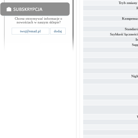
Tryb zmiany 
Chcesz otrzymywać informacje o
Kompensac
nowościach w naszym sklepie?
Standar
Szybkość łącznośc
I
Sup
Nigh