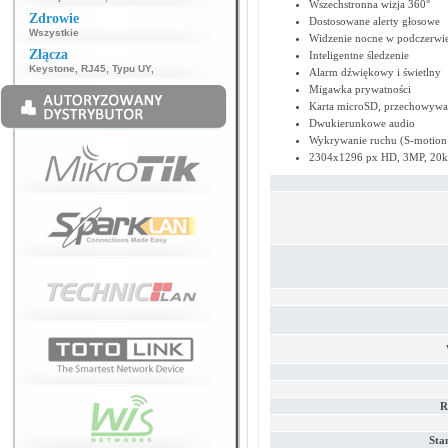
Wszechstronna wizja 360°
Zdrowie
Dostosowane alerty głosowe
Wszystkie
Widzenie nocne w podczerwi
Złącza
Inteligentne śledzenie
Keystone
,
RJ45
,
Typu UY
,
Alarm dźwiękowy i świetlny
Migawka prywatności
Karta microSD, przechowywan
Dwukierunkowe audio
Wykrywanie ruchu (S-motion 
2304x1296 px HD, 3MP, 20kl
R
Sta