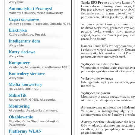
Wszystkie
Tenda RP3 Pro
to obrotowa kamera W
kamera do monitoringu domowego, któ
Automatyka i Przemysł
Pro jest również wyposażona w dwuk
Modemy / Routery
,
Media konwertery
,
śledzenie ruchu, alarm dźwiękowy i
pomieszczeń, takich jak domy, sklepy, b
Części serwisowe
Układy scalone
,
Pozostałe
,
Gniazda RJ45
,
Jednym z zadań kamery do monitorin
na drzwi wejściowe, garażowe czy we
Elektryka
posesję. Wykorzystując nową genera
Kable zasilające
,
Puszki
,
sygnał, wydajność Wi-Fi jest popraw
przez dwie ściany.
Inteligentny dom
Wszystkie
Kamera Tenda RP3 Pro wyposażona jes
i rejestruje więcej szczegółów. Kons
Karty sieciowe
we wszystkich kierunkach. RP3 Pro ob
Wszystkie
pozostawia zero martwych stref.
Komputery
Wykrywanie ludzi i ruchu
Zasilacze
,
Akcesoria
,
Przedłużacze USB
,
W oparciu o technologię rozpoznawa
poruszającego się człowieka i wysłać 
Kontrolery sieciowe
Wszystkie
Wykrywanie zwierząt
Intelligentnie wykrywa zwierzaki, po
Media konwertery
momenty.
RS-232/RS-485
,
PLC
,
Wykrywanie płaczu
MikroTik
Monitoruje w czasie rzeczywistym, cz
Routery WiFi
,
GPEN
,
Akcesoria
,
oko na to, co dzieje się z maleństwem.
Monitoring
Automatyczne namierzanie i śledzeni
Akcesoria
,
Urządzenia alarmowe
,
W oparciu o inteligentny algorytm g
automatycznie śledzeić ruchy i przec
Okablowanie
Pigtaile
,
Kable Sieciowe (skrętka)
,
Alarmy świetlne i dźwiękowe dla lep
Patchcordy
,
Gdy w okresie alarmowym zostanie w
światłem, który przepłoszy intruz
Platformy WLAN
powiadomienie.