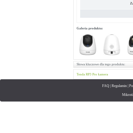
Z
Galeria produktu:
Słowa kluczowe dla tego produktu:
Tenda
RP3 Pro
kamera
FAQ
|
Regulamin
|
Po
Mikrotik