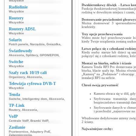
Wszystkie
Dwukierunkowy dźwięk - Łatwa komu
Radiolinie
Funkcja dwukierunkowej komunikacji 
Wszystkie
rodziną w dowolnym miejscu i czasie, 
Routery
Dostosowanie powiadomień głosowy
Wszystkie
Można dostosować 3 spersonalizow
kradzieży.
Routery ADSL
Wszystkie
Trzy opcje przechowywania
Wideo może być przechowywanie loka
Solarix
kiedy Twoje urządzenia zostaną uszko
Patch panele
,
Narzędzia
,
Gniazdka
,
Łatwo połącz się z członkami rodzin
Światłowody
Kiedy osoby starsze lub dzieci są s
Akcesoria
,
Splittery
,
GPON/EPON
,
połączyć się z członkami rodziny, kt
Switche
Montaż na biurku, suficie i ścianie
Wszystkie
Kamera Tenda RP3 Pro dostarczana je
biurka, blacie szafy itp. Można równi
Szafy rack 10/19 cali
„Kamerę” na „Podstawie” i obracając 
Organizery
,
Akcesoria
,
instalacji RP3 na suficie.
Telewizja cyfrowa DVB-T
Chroń swoją prywatność
Wszystkie
Kamera obraca się w dół, gdy 
Tenda
Szyfrowana transmisja da
Switche
,
Inteligentny dom
,
Akcesoria
,
bezpieczeństwo transmisji da
TP-Link
Szyfrowanie danych w chmurz
Routery
,
Akcesoria
,
i przechodzi „najsurowsze na
VoIP
Wbudowane dedykowane anteny zwiększ
Centrale VoIP
,
Bramki VoIP
,
2 ściany.
Zasilanie
Najważniejsze cechy:
Przetwornice
,
Adaptery PoE
,
Zabezpieczenia
,