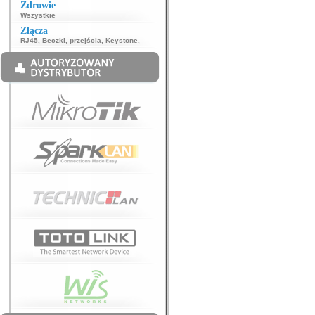
Zdrowie
Wszystkie
Złącza
RJ45
,
Beczki, przejścia
,
Keystone
,