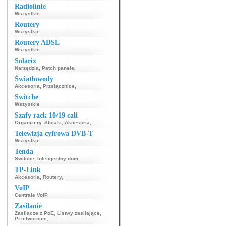
Radiolinie
Wszystkie
Routery
Wszystkie
Routery ADSL
Wszystkie
Solarix
Narzędzia
,
Patch panele
,
Światłowody
Akcesoria
,
Przełącznice
,
Switche
Wszystkie
Szafy rack 10/19 cali
Organizery
,
Stojaki
,
Akcesoria
,
Telewizja cyfrowa DVB-T
Wszystkie
Tenda
Switche
,
Inteligentny dom
,
TP-Link
Akcesoria
,
Routery
,
VoIP
Centrale VoIP
,
Zasilanie
Zasilacze z PoE
,
Listwy zasilające
,
Przetwornice
,