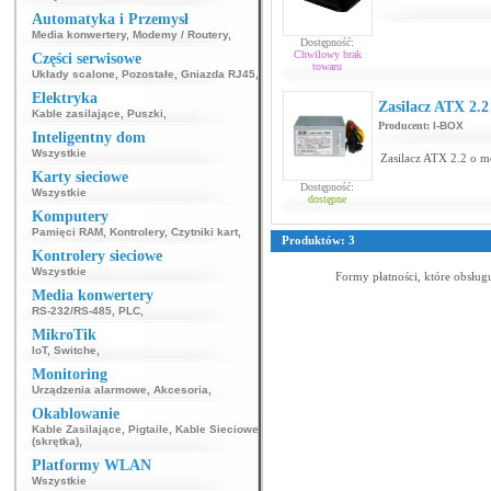
Automatyka i Przemysł
Media konwertery
,
Modemy / Routery
,
Dostępność:
Chwilowy brak
Części serwisowe
towaru
Układy scalone
,
Pozostałe
,
Gniazda RJ45
,
Elektryka
Zasilacz ATX 2.
Kable zasilające
,
Puszki
,
Producent:
I-BOX
Inteligentny dom
Wszystkie
Zasilacz ATX 2.2 o 
Karty sieciowe
Dostępność:
Wszystkie
dostępne
Komputery
Pamięci RAM
,
Kontrolery
,
Czytniki kart
,
Produktów: 3
Kontrolery sieciowe
Wszystkie
Formy płatności, które obsług
Media konwertery
RS-232/RS-485
,
PLC
,
MikroTik
IoT
,
Switche
,
Monitoring
Urządzenia alarmowe
,
Akcesoria
,
Okablowanie
Kable Zasilające
,
Pigtaile
,
Kable Sieciowe
(skrętka)
,
Platformy WLAN
Wszystkie