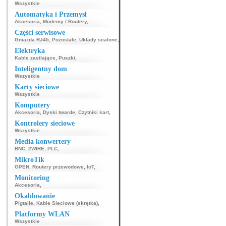
Wszystkie
Automatyka i Przemysł
Akcesoria
,
Modemy / Routery
,
Części serwisowe
Gniazda RJ45
,
Pozostałe
,
Układy scalone
,
Elektryka
Kable zasilające
,
Puszki
,
Inteligentny dom
Wszystkie
Karty sieciowe
Wszystkie
Komputery
Akcesoria
,
Dyski twarde
,
Czytniki kart
,
Kontrolery sieciowe
Wszystkie
Media konwertery
BNC
,
2WIRE
,
PLC
,
MikroTik
GPEN
,
Routery przewodowe
,
IoT
,
Monitoring
Akcesoria
,
Okablowanie
Pigtaile
,
Kable Sieciowe (skrętka)
,
Platformy WLAN
Wszystkie