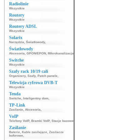
Radiolinie
Wszystkie
Routery
Wszystkie
Routery ADSL
Wszystkie
Solarix
Narzędzia
,
Światłowody
,
Światłowody
Akcesoria
,
GPON/EPON
,
Mikrokanalizacja
,
Switche
Wszystkie
Szafy rack 10/19 cali
Organizery
,
Szafy
,
Patch panele
,
Telewizja cyfrowa DVB-T
Wszystkie
Tenda
Switche
,
Inteligentny dom
,
TP-Link
Zasilanie
,
Akcesoria
,
VoIP
Telefony VoIP
,
Bramki VoIP
,
Stacje bazowe
,
Zasilanie
Baterie
,
Kable zasilające
,
Zasilacze
buforowe
,