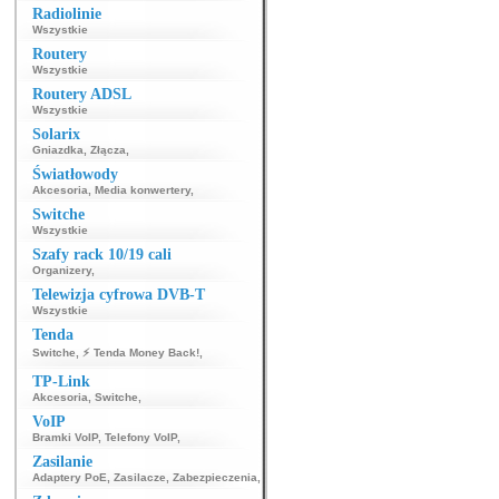
Radiolinie
Wszystkie
Routery
Wszystkie
Routery ADSL
Wszystkie
Solarix
Gniazdka
,
Złącza
,
Światłowody
Akcesoria
,
Media konwertery
,
Switche
Wszystkie
Szafy rack 10/19 cali
Organizery
,
Telewizja cyfrowa DVB-T
Wszystkie
Tenda
Switche
,
⚡ Tenda Money Back!
,
TP-Link
Akcesoria
,
Switche
,
VoIP
Bramki VoIP
,
Telefony VoIP
,
Zasilanie
Adaptery PoE
,
Zasilacze
,
Zabezpieczenia
,