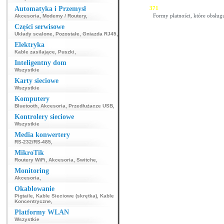
343
344
345
346
347
348
349
350
351
Automatyka i Przemysł
369
370
371
372
373
374
375
376
377
Formy płatności, które obsług
Akcesoria
,
Modemy / Routery
,
Części serwisowe
Układy scalone
,
Pozostałe
,
Gniazda RJ45
,
Elektryka
Kable zasilające
,
Puszki
,
Inteligentny dom
Wszystkie
Karty sieciowe
Wszystkie
Komputery
Bluetooth
,
Akcesoria
,
Przedłużacze USB
,
Kontrolery sieciowe
Wszystkie
Media konwertery
RS-232/RS-485
,
MikroTik
Routery WiFi
,
Akcesoria
,
Switche
,
Monitoring
Akcesoria
,
Okablowanie
Pigtaile
,
Kable Sieciowe (skrętka)
,
Kable
Koncentryczne
,
Platformy WLAN
Wszystkie