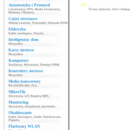
343
344
345
346
347
348
349
350
351
Automatyka i Przemysł
369
370
371
372
373
374
375
376
377
Formy płatności, które obsług
Lokalizatory GPS
,
Media konwertery
,
Modemy / Routery
,
Części serwisowe
Układy scalone
,
Pozostałe
,
Gniazda RJ45
,
Elektryka
Kable zasilające
,
Puszki
,
Inteligentny dom
Wszystkie
Karty sieciowe
Wszystkie
Komputery
Zasilacze
,
Akcesoria
,
Pamięci RAM
,
Kontrolery sieciowe
Wszystkie
Media konwertery
RS-232/RS-485
,
PLC
,
MikroTik
Akcesoria
,
IoT
,
Routery WiFi
,
Monitoring
Akcesoria
,
Urządzenia alarmowe
,
Okablowanie
Kable Zasilające
,
Kable Telefoniczne
,
Pigtaile
,
Platformy WLAN