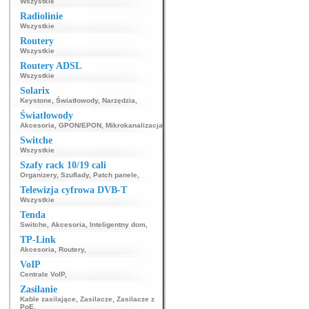
Wszystkie
Radiolinie
Wszystkie
Routery
Wszystkie
Routery ADSL
Wszystkie
Solarix
Keystone
,
Światłowody
,
Narzędzia
,
Światłowody
Akcesoria
,
GPON/EPON
,
Mikrokanalizacja
,
Switche
Wszystkie
Szafy rack 10/19 cali
Organizery
,
Szuflady
,
Patch panele
,
Telewizja cyfrowa DVB-T
Wszystkie
Tenda
Switche
,
Akcesoria
,
Inteligentny dom
,
TP-Link
Akcesoria
,
Routery
,
VoIP
Centrale VoIP
,
Zasilanie
Kable zasilające
,
Zasilacze
,
Zasilacze z
PoE
,