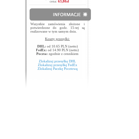
cena:
63,80zł
Wszystkie zamówienia złożone i
potwierdzone do godz. 15-tej są
realizowane w tym samym dniu.
Koszty przesyłki:
DHL:
od 10.65 PLN (netto)
FedEx:
od 14.90 PLN (netto)
Poczta:
zgodnie z cennikiem
Zlokalizuj przesyłkę DHL
Zlokalizuj przesyłkę FedEx
Zlokalizuj Paczkę Pocztową