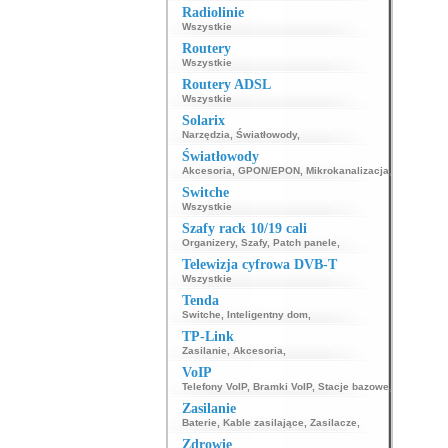
Radiolinie
Wszystkie
Routery
Wszystkie
Routery ADSL
Wszystkie
Solarix
Narzędzia
,
Światłowody
,
Światłowody
Akcesoria
,
GPON/EPON
,
Mikrokanalizacja
,
Switche
Wszystkie
Szafy rack 10/19 cali
Organizery
,
Szafy
,
Patch panele
,
Telewizja cyfrowa DVB-T
Wszystkie
Tenda
Switche
,
Inteligentny dom
,
TP-Link
Zasilanie
,
Akcesoria
,
VoIP
Telefony VoIP
,
Bramki VoIP
,
Stacje bazowe
,
Zasilanie
Baterie
,
Kable zasilające
,
Zasilacze
,
Zdrowie