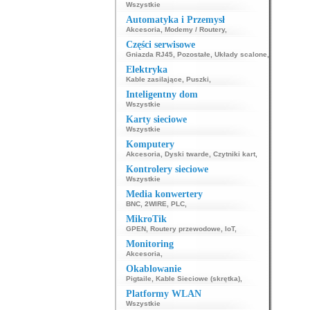
343
344
Wszystkie
369
370
Automatyka i Przemysł
Akcesoria
,
Modemy / Routery
,
Części serwisowe
Gniazda RJ45
,
Pozostałe
,
Układy scalone
,
Elektryka
Kable zasilające
,
Puszki
,
Inteligentny dom
Wszystkie
Karty sieciowe
Wszystkie
Komputery
Akcesoria
,
Dyski twarde
,
Czytniki kart
,
Kontrolery sieciowe
Wszystkie
Media konwertery
BNC
,
2WIRE
,
PLC
,
MikroTik
GPEN
,
Routery przewodowe
,
IoT
,
Monitoring
Akcesoria
,
Okablowanie
Pigtaile
,
Kable Sieciowe (skrętka)
,
Platformy WLAN
Wszystkie