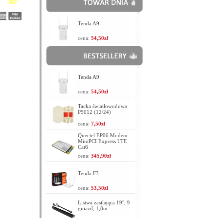
366
367
368
Tenda A9
cena:
54,50zł
Tenda A9
cena:
54,50zł
Tacka światłowodowa
P5012 (12/24)
cena:
7,50zł
Quectel EP06 Modem
MiniPCI Express LTE
Cat6
cena:
345,90zł
Tenda F3
cena:
53,50zł
Listwa zasilająca 19", 9
gniazd, 1,8m