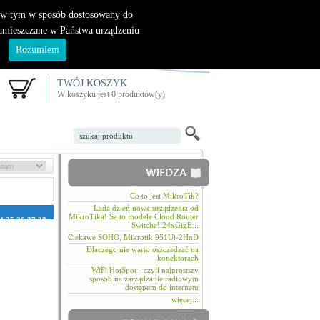
|
nowy klient
logowanie
, w tym w sposób dostosowany do
zamieszczane w Państwa urządzeniu
.
Rozumiem
TWÓJ KOSZYK
W koszyku jest 0 produktów(y)
Co to jest MikroTik?
Lada dzień nowe urządzenia od
MikroTika! Są to modele Cloud Router
4
35
36
37
38
Switche! 24xGigE...
1
72
73
74
75
106
107
108
Ciekawe SOHO, Mikrotik 951Ui-2HnD
2
133
134
Dlaczego nie warto oszczedzać na
158
159
160
konektorach
184
185
186
WiFi HotSpot - czyli najprostszy
210
211
212
sposób na zarządzanie radiowym
236
237
238
dostępem do internetu
262
263
264
288
289
290
więcej...
314
315
316
340
341
342