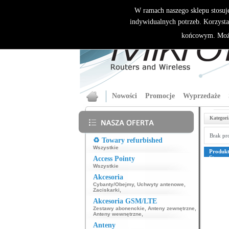
W ramach naszego sklepu stosuj
indywidualnych potrzeb. Korzysta
końcowym. Może
Nowości
Promocje
Wyprzedaże
Kategori
Brak pr
♻️ Towary refurbished
Wszystkie
Produk
Strona
Access Pointy
39
40
4
Wszystkie
76
77
7
109
110
Akcesoria
135
136
Cybanty/Obejmy
,
Uchwyty antenowe
,
161
162
Zaciskarki
,
187
188
Akcesoria GSM/LTE
213
214
239
240
Zestawy abonenckie
,
Anteny zewnętrzne
,
265
266
Anteny wewnętrzne
,
291
292
Anteny
317
318