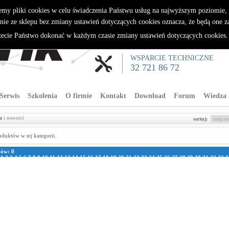
emy pliki cookies w celu świadczenia Państwu usług na najwyższym poziomie
nie ze sklepu bez zmiany ustawień dotyczących cookies oznacza, że będą one 
cie Państwo dokonać w każdym czasie zmiany ustawień dotyczących cookies
WSPARCIE TECHNICZNE
32 721 86 72
Serwis
Szkolenia
O firmie
Kontakt
Download
Forum
Wiedza
a :
nowości
sortuj:
oduktów w tej kategorii.
tów: 0
:
1
2
3
4
5
6
7
8
9
10
11
12
13
14
15
16
17
18
19
20
21
22
23
24
25
26
27
28
29
30
31
32
33
3
1
42
43
44
45
46
47
48
49
50
51
52
53
54
55
56
57
58
59
60
61
62
63
64
65
66
67
68
69
70
7
8
79
80
81
82
83
84
85
86
87
88
89
90
91
92
93
94
95
96
97
98
99
100
101
102
103
104
105
111
112
113
114
115
116
117
118
119
120
121
122
123
124
125
126
127
128
129
130
131
13
137
138
139
140
141
142
143
144
145
146
147
148
149
150
151
152
153
154
155
156
157
163
164
165
166
167
168
169
170
171
172
173
174
175
176
177
178
179
180
181
182
183
189
190
191
192
193
194
195
196
197
198
199
200
201
202
203
204
205
206
207
208
209
215
216
217
218
219
220
221
222
223
224
225
226
227
228
229
230
231
232
233
234
235
241
242
243
244
245
246
247
248
249
250
251
252
253
254
255
256
257
258
259
260
261
267
268
269
270
271
272
273
274
275
276
277
278
279
280
281
282
283
284
285
286
287
293
294
295
296
297
298
299
300
301
302
303
304
305
306
307
308
309
310
311
312
313
319
320
321
322
323
324
325
326
327
328
329
330
331
332
333
334
335
336
337
338
339