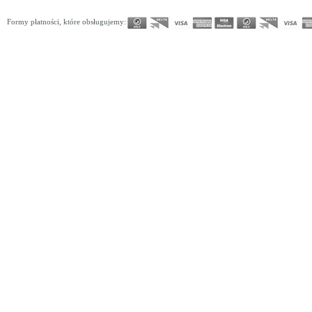
345
346
347
348
349
350
351
352
353
354
355
356
357
358
359
360
361
362
363
364
365
371
372
373
374
375
376
377
378
379
380
381
382
383
384
385
386
387
388
Formy płatności, które obsługujemy: